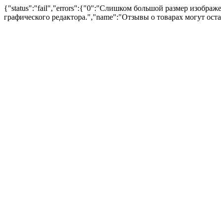
{"status":"fail","errors":{"0":"Слишком большой размер изоб
графического редактора.","name":"Отзывы о товарах могут ост