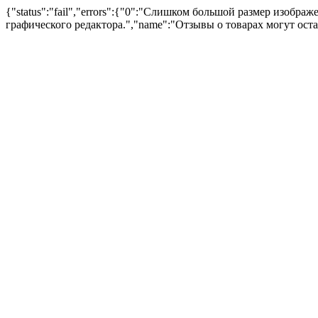
{"status":"fail","errors":{"0":"Слишком большой размер изоб
графического редактора.","name":"Отзывы о товарах могут ост