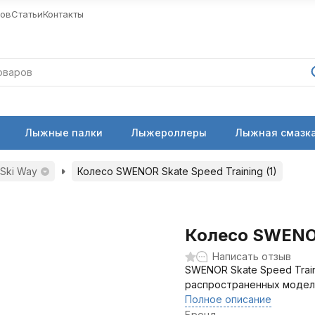
ров
Статьи
Контакты
Лыжные палки
Лыжероллеры
Лыжная смазка
Ski Way
Колесо SWENOR Skate Speed Training (1)
Колесо SWENOR 
Написать отзыв
SWENOR Skate Speed Train
распространенных модел
Полное описание
Бренд