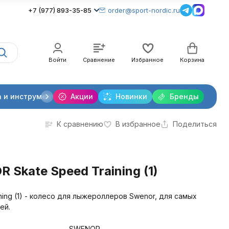
+7 (977) 893-35-85
order@sport-nordic.ru
Войти
Сравнение
Избранное
Корзина
 и инструменты
Акции
Крепления лыжные
Новинки
Бренды
Очки и линзы
К сравнению
В избранное
Поделиться
Skate Speed Training (1)
ing (1) - колесо для лыжероллеров Swenor, для самых
ей.
SWENOR