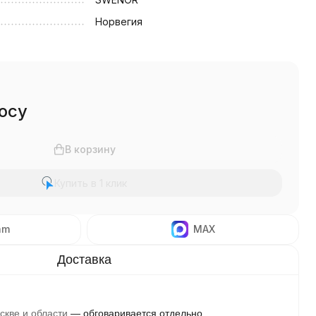
Норвегия
осу
В корзину
Купить в 1 клик
am
MAX
скве и области
обговаривается отдельно