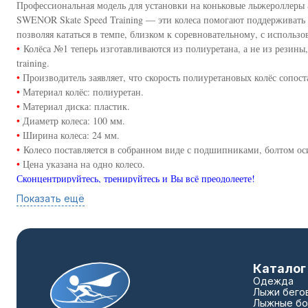
Профессиональная модель для установки на коньковые лыжероллеры 
SWENOR Skate Speed Training — эти колеса помогают поддерживать 
позволяя кататься в темпе, близком к соревновательному, с использо
•
Колёса №1 теперь изготавливаются из полиуретана, а не из резины,
training.
•
Производитель заявляет, что скорость полиуретановых колёс сопо
•
Материал колёс: полиуретан.
•
Материал диска: пластик.
•
Диаметр колеса: 100 мм.
•
Ширина колеса: 24 мм.
•
Колесо поставляется в собранном виде с подшипниками, болтом оси
•
Цена указана на одно колесо.
Сконцентрируйтесь, тренируйтесь и Вы всё преодолеете!
Показать ещё
Каталог
Одежда
Лыжи бего
Лыжные бо