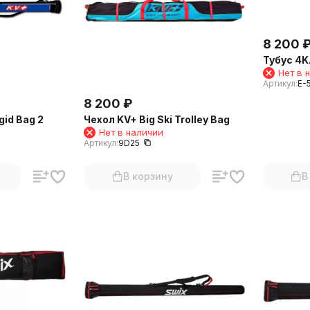
8 200
Тубус 4KA
Нет в 
Артикул:
E-
8 200
₽
gid Bag 2
Чехол KV+ Big Ski Trolley Bag
Нет в наличии
Артикул:
9D25
В корзину
В