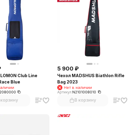
₽
5 900
₽
LOMON Club Line
Чехол MADSHUS Biathlon Rifle
Race Blue
Bag 2023
наличии
Нет в наличии
2080000
Артикул:
N2101008010
 корзину
В корзину