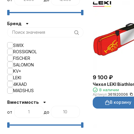
Бренд
SWIX
ROSSIGNOL
FISCHER
SALOMON
KV+
9 100
₽
LEKI
4KAAD
Чехол LEKI Biathlon
В наличии
MADSHUS
Артикул:
361920006
В корзину
Вместимость
от
до