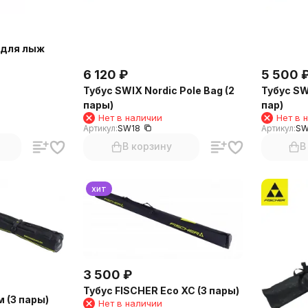
 для лыж
6 120
₽
5 500
Тубус SWIX Nordic Pole Bag (2
Тубус SWI
пары)
пар)
Нет в наличии
Нет в 
Артикул:
SW18
Артикул:
SW
В корзину
В
хит
3 500
₽
Тубус FISCHER Eco XC (3 пары)
 (3 пары)
Нет в наличии