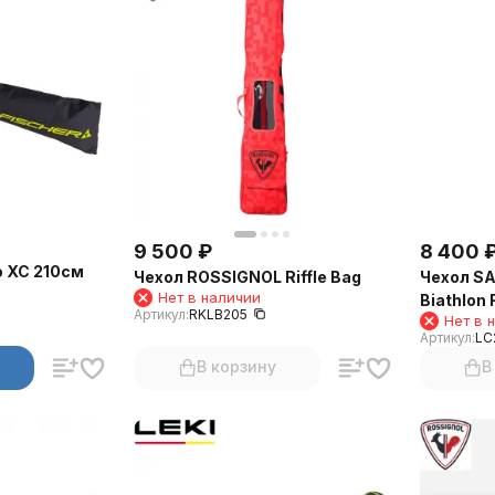
9 500
₽
8 400
o XC 210см
Чехол ROSSIGNOL Riffle Bag
Чехол SA
Нет в наличии
Biathlon 
Артикул:
RKLB205
Нет в 
Артикул:
LC
В корзину
В