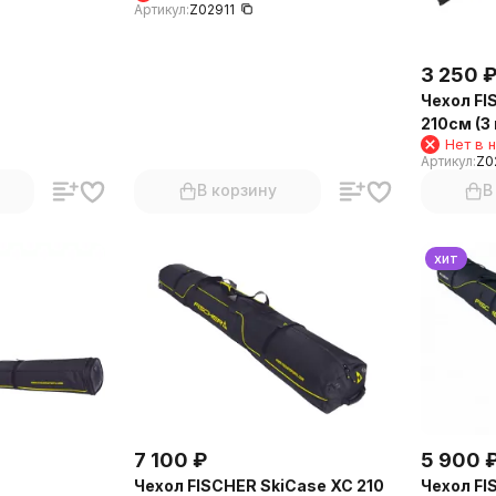
Артикул:
Z02911
3 250
Чехол FI
210см (3
Нет в 
Артикул:
Z0
В корзину
В
хит
7 100
₽
5 900
Чехол FISCHER SkiCase XC 210
Чехол FI