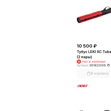
10 500
₽
Тубус LEKI XC Tub
(2 пары)
Нет в наличии
Артикул:
361822006
В корзину