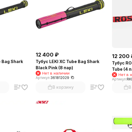
12 400
₽
12 200
e Bag Shark
Тубус LEKI XC Tube Bag Shark
Тубус RO
Black Pink (8 пар)
Tube (4 
Нет в наличии
Нет в 
Артикул:
361812029
Артикул:
RK
В корзину
В