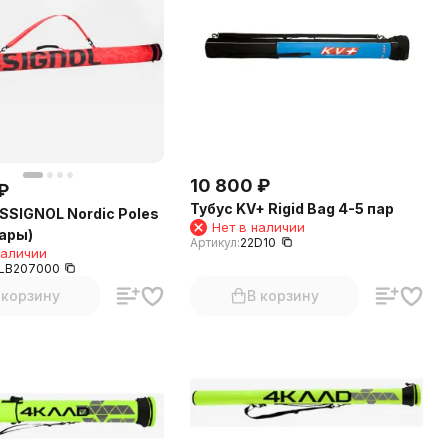
10 800
₽
₽
Тубус KV+ Rigid Bag 4-5 пар
SSIGNOL Nordic Poles
Нет в наличии
пары)
Артикул:
22D10
наличии
LB207000
 корзину
В корзину