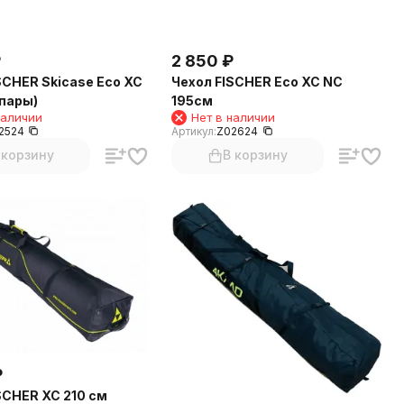
₽
2 850
₽
SCHER Skicase Eco XC
Чехол FISCHER Eco XC NC
 пары)
195см
наличии
Нет в наличии
2524
Артикул:
Z02624
 корзину
В корзину
₽
SCHER XC 210 см