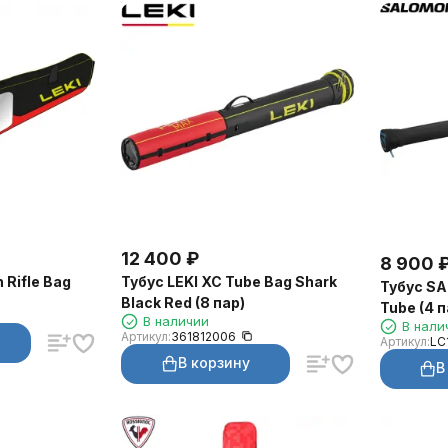
12 400
₽
8 900
 Rifle Bag
Тубус LEKI XC Tube Bag Shark
Тубус SA
Black Red (8 пар)
Tube (4 
В наличии
В нали
Артикул:
361812006
Артикул:
LC
В корзину
В