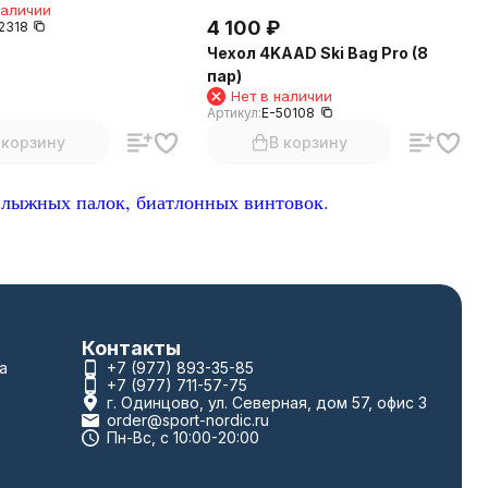
наличии
4 100
₽
2318
Чехол 4KAAD Ski Bag Pro (8
пар)
Нет в наличии
Артикул:
E-50108
 корзину
В корзину
 лыжных палок, биатлонных винтовок.
Контакты
а
+7 (977) 893-35-85
+7 (977) 711-57-75
г. Одинцово, ул. Северная, дом 57, офис 3
order@sport-nordic.ru
Пн-Вс, с 10:00-20:00