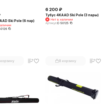
6 200
₽
₽
Тубус 4KAAD Ski Pole (3 пары)
Нет в наличии
AD Ski Pole (6 пар)
Артикул:
E-50125
наличии
50126
 корзину
В корзину