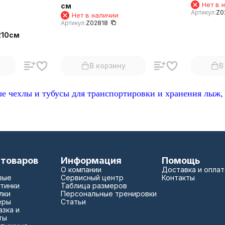
Нет в 
см
Артикул:
Z0
Нет в наличии
Артикул:
Z02818
210см
В корзину
В
е чехлы и тубусы для транспортировки и хранения лыж,
 товаров
Информация
Помощь
О компании
Доставка и оплат
вые
Сервисный центр
Контакты
тинки
Таблица размеров
лки
Персональные тренировки
еры
Статьи
зка и
ты