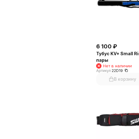
6 100
₽
Тубус KV+ Small Ri
пары
Нет в наличии
Артикул:
22D19
В корзину