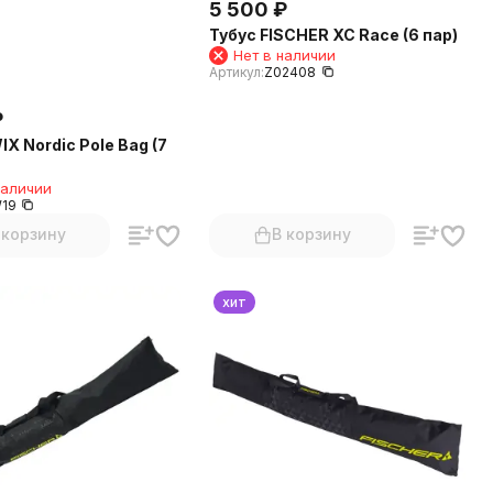
5 500
₽
Тубус FISCHER XC Race (6 пар)
Нет в наличии
Артикул:
Z02408
₽
X Nordic Pole Bag (7
наличии
19
 корзину
В корзину
хит