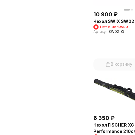
10 900
₽
Чехол SWIX SW02
Нет в наличии
Артикул:
SW02
В корзину
6 350
₽
Чехол FISCHER XC
Performance 210см