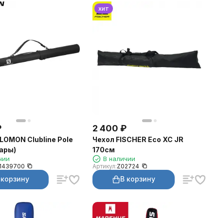
хит
₽
2 400
₽
LOMON Clubline Pole
Чехол FISCHER Eco XC JR
пары)
170см
чии
В наличии
1439700
Артикул:
Z02724
 корзину
В корзину