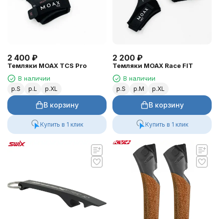
2 400
₽
2 200
₽
Темляки MOAX TCS Pro
Темляки MOAX Race FIT
В наличии
В наличии
р.S
р.L
р.XL
р.S
р.M
р.XL
В корзину
В корзину
Купить в 1 клик
Купить в 1 клик