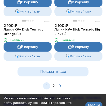
В корзину
В корзину
Купить в 1 клик
Купить в 1 клик
2 100
₽
2 100
₽
Лапки KV+ Disk Tornado
Лапки KV+ Disk Tornado Big
Orange (S)
Pink (L)
В наличии
В наличии
В корзину
В корзину
Купить в 1 клик
Купить в 1 клик
Показать все
1
2
Запчасти для лыжных палок - лапки, ручки, темляки,
Мы сохраняем файлы cookie: это помогает
наконечники.
сайту работать лучше. Если Вы продолжите
Хорошо