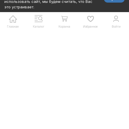
использовать сайт, мы будем считать, что Вас
это устраивает.
Главная
Каталог
Корзина
Избранное
Войти
ПРОФЕССИОНАЛЬНЫЙ ЛЫЖНЫЙ ИНВЕНТАРЬ И ЭКИПИРОВКА
ДЛЯ СПОРТА
+7 (977) 893-35-85
+7 (977) 711-57-75