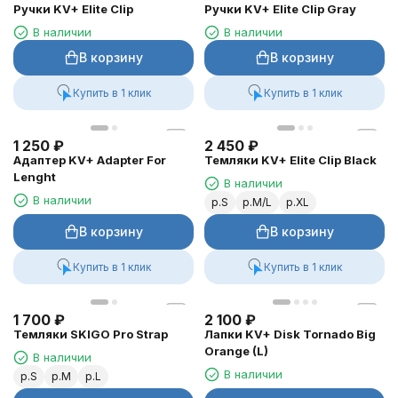
Ручки KV+ Elite Clip
Ручки KV+ Elite Clip Gray
В наличии
В наличии
В корзину
В корзину
Купить в 1 клик
Купить в 1 клик
1 250
₽
2 450
₽
Адаптер KV+ Adapter For
Темляки KV+ Elite Clip Black
Lenght
В наличии
В наличии
р.S
р.M/L
р.XL
В корзину
В корзину
Купить в 1 клик
Купить в 1 клик
1 700
₽
2 100
₽
Темляки SKIGO Pro Strap
Лапки KV+ Disk Tornado Big
Orange (L)
В наличии
В наличии
р.S
р.M
р.L