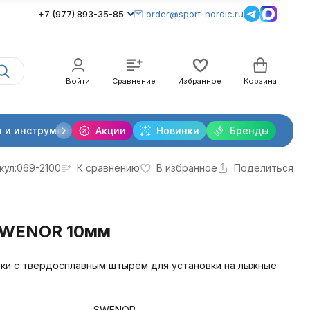
+7 (977) 893-35-85
order@sport-nordic.ru
Войти
Сравнение
Избранное
Корзина
 и инструменты
Акции
Крепления лыжные
Новинки
Бренды
Очки и линзы
кул:
069-2100
К сравнению
В избранное
Поделиться
SWENOR 10мм
ки с твёрдосплавным штырём для установки на лыжные
SWENOR