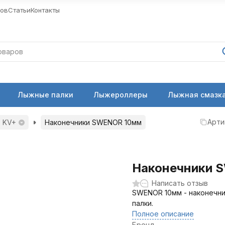
ров
Статьи
Контакты
Лыжные палки
Лыжероллеры
Лыжная смазка
Арти
, KV+
Наконечники SWENOR 10мм
Наконечники 
Написать отзыв
SWENOR 10мм - наконечни
палки.
Полное описание
Бренд