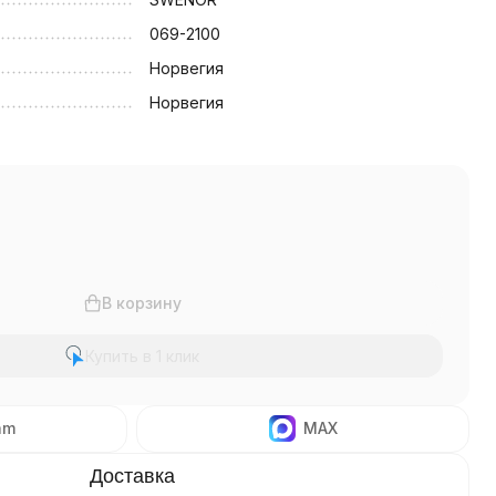
069-2100
Норвегия
Норвегия
В корзину
Купить в 1 клик
am
MAX