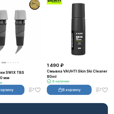
1 490
₽
Смывка VAUHTI Skin Ski Cleaner
ки SWIX TBS
80ml
10 мм
В наличии
ии
корзину
В корзину