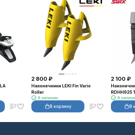
2 800
₽
2 100
₽
LLA
Наконечники LEKI Fin Vario
Наконечни
Roller
RDHH925 
В наличии
В налич
В корзину
В 