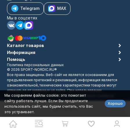
Telegram
MAX
Мы в соцсетях
Каталог товаров
Информация
Помощь
Политика персональных данных
© 2026 SPORT-NORDIC.RU®
Все права защищены. Веб-сайт не является основанием для
предъявления претензий и рекламаций, информация является
ознакомительной, технические характеристики товаров могут
отличаться от указанных на сайте. При использовании
Мы сохраняем файлы cookie: это помогает
материалов с сайта обязательно указание прямой ссылки на
сайту работать лучше. Если Вы продолжите
источник.
Хорошо
Разработано в
bodysite.ru
использовать сайт, мы будем считать, что Вас
В корзину
это устраивает.