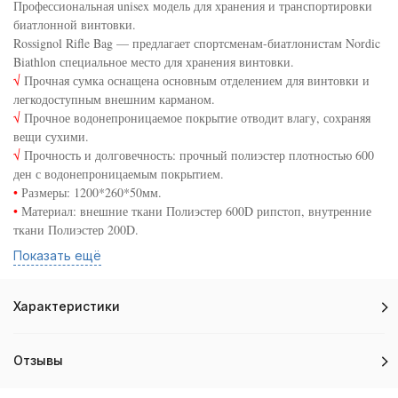
Профессиональная unisex модель для хранения и транспортировки
биатлонной винтовки.
Rossignol Rifle Bag — предлагает спортсменам-биатлонистам Nordic
Biathlon специальное место для хранения винтовки.
√
Прочная сумка оснащена основным отделением для винтовки и
легкодоступным внешним карманом.
√
Прочное водонепроницаемое покрытие отводит влагу, сохраняя
вещи сухими.
√
Прочность и долговечность: прочный полиэстер плотностью 600
ден с водонепроницаемым покрытием.
•
Размеры: 1200*260*50мм.
•
Материал: внешние ткани Полиэстер 600D рипстоп, внутренние
ткани Полиэстер 200D.
•
Вес: 700 гр.
Показать ещё
Сконцентрируйтесь, тренируйтесь и Вы всё преодолеете!
Характеристики
Отзывы