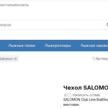
ров
Статьи
Контакты
Лыжные палки
Лыжероллеры
Лыжная смазка
Артику
 Salomon
Чехол SALOMON 
Написать отзыв
SALOMON Club Line Biathl
винтовки.