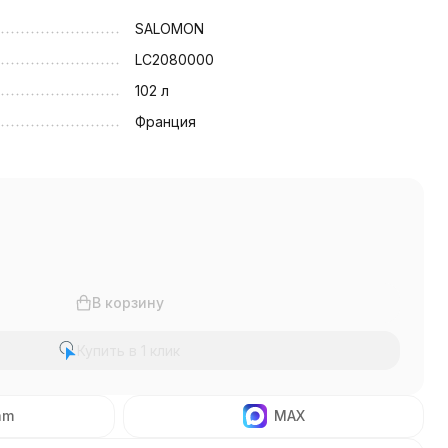
SALOMON
LC2080000
102 л
Франция
В корзину
Купить в 1 клик
am
MAX