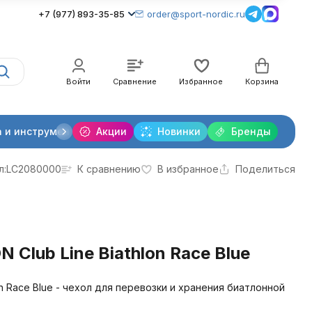
+7 (977) 893-35-85
order@sport-nordic.ru
Войти
Сравнение
Избранное
Корзина
 и инструменты
Акции
Крепления лыжные
Новинки
Бренды
Очки и линзы
л:
LC2080000
К сравнению
В избранное
Поделиться
Club Line Biathlon Race Blue
on Race Blue - чехол для перевозки и хранения биатлонной