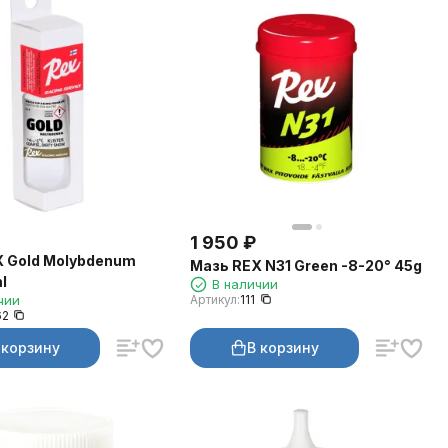
1 950
₽
 Gold Molybdenum
Мазь REX N31 Green -8-20° 45g
l
В наличии
чии
Артикул:
111
62
 корзину
В корзину