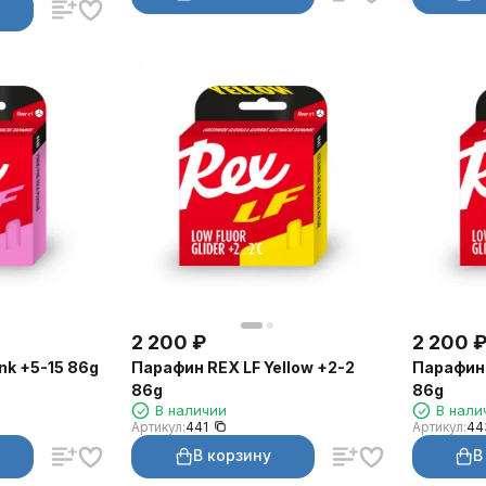
2 200
₽
2 200
nk +5-15 86g
Парафин REX LF Yellow +2-2
Парафин 
86g
86g
В наличии
В нали
Артикул:
441
Артикул:
44
В корзину
В