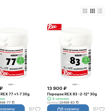
₽
13 900
₽
REX 77 +1-7 30g
Порошок REX 83 -2-12° 30g
чии
В наличии
498-77
Артикул:
20498-83
 корзину
В корзину