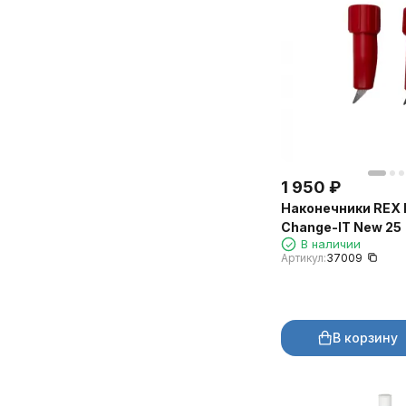
1 950
₽
Наконечники REX R
Change-IT New 25
В наличии
Артикул:
37009
В корзину