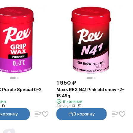
1 950
₽
 Purple Special 0-2
Мазь REX N41 Pink old snow -2-
15 45g
чии
В наличии
2
Артикул:
101
 корзину
В корзину