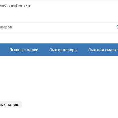
ров
Статьи
Контакты
Лыжные палки
Лыжероллеры
Лыжная смазка
ных палок