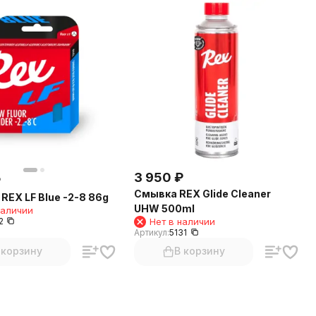
3 950
₽
₽
Смывка REX Glide Cleaner
REX LF Blue -2-8 86g
UHW 500ml
наличии
2
Нет в наличии
Артикул:
5131
 корзину
В корзину