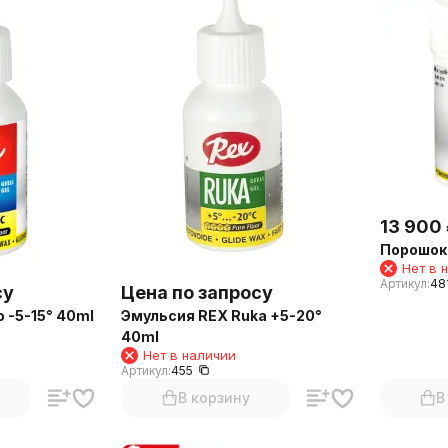
13 900
Порошок 
Нет в 
Артикул:
48
су
Цена по запросу
 -5-15° 40ml
Эмульсия REX Ruka +5-20°
40ml
Нет в наличии
Артикул:
455
В корзину
В