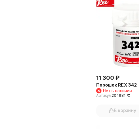
11 300
₽
Порошок REX 342 
Нет в наличии
Артикул:
204981
В корзину