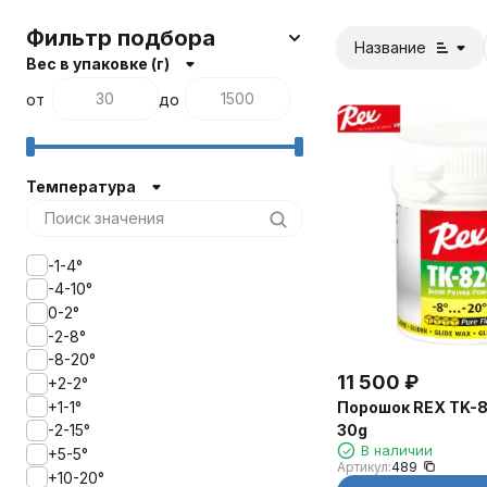
Фильтр подбора
Название
Вес в упаковке (г)
от
до
Температура
-1-4°
-4-10°
0-2°
-2-8°
-8-20°
11 500
₽
+2-2°
+1-1°
Порошок REX TK-8
30g
-2-15°
В наличии
+5-5°
Артикул:
489
+10-20°