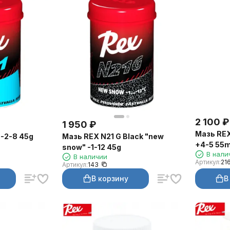
2 100
₽
1 950
₽
Мазь REX
 -2-8 45g
Мазь REX N21 G Black "new
+4-5 55m
snow" -1-12 45g
В нали
В наличии
Артикул:
21
Артикул:
143
В корзину
В