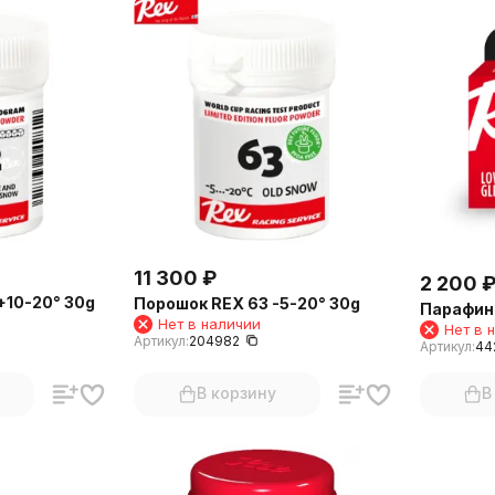
11 300
₽
2 200
+10-20° 30g
Порошок REX 63 -5-20° 30g
Парафин 
Нет в наличии
Нет в 
Артикул:
204982
Артикул:
44
В корзину
В