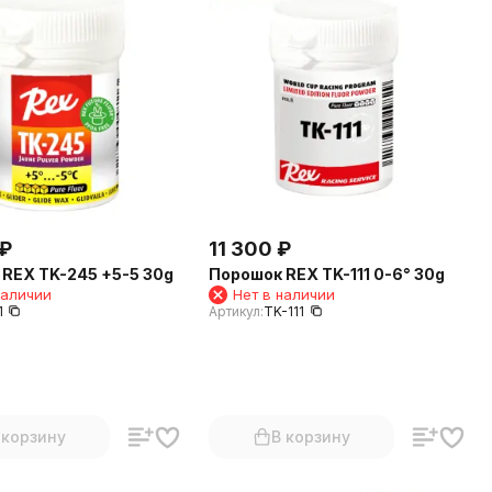
₽
11 300
₽
REX TK-245 +5-5 30g
Порошок REX TK-111 0-6° 30g
наличии
Нет в наличии
1
Артикул:
TK-111
 корзину
В корзину