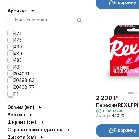
В корзину
+1-8°
Артикул
0-6°
+5-0°
-8-15°
+3-15°
474
-5-15°
475
+5-20°
490
-2-12°
489
-1-25°
485
+10-0°
481
-1-12°
204981
-5-20°
20498-83
+2-20°
20498-77
+1-7°
111
2 200
₽
+5-15°
204982
+4-5°
Парафин REX LF Pi
Объём (мл)
TK-111
В наличии
5131
Вес (кг)
Артикул:
440
440
Ширина (см)
441
Страна производитель
В корзину
442
Высота (см)