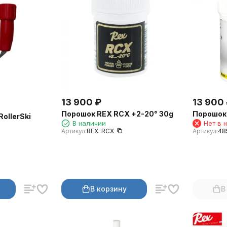
13 900
₽
13 900
Порошок REX RCX +2-20° 30g
Порошок 
ollerSki
В наличии
Нет в 
Артикул:
REX-RCX
Артикул:
48
В корзину
В