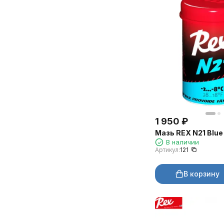
1 950
₽
Мазь REX N21 Blue
В наличии
Артикул:
121
В корзину