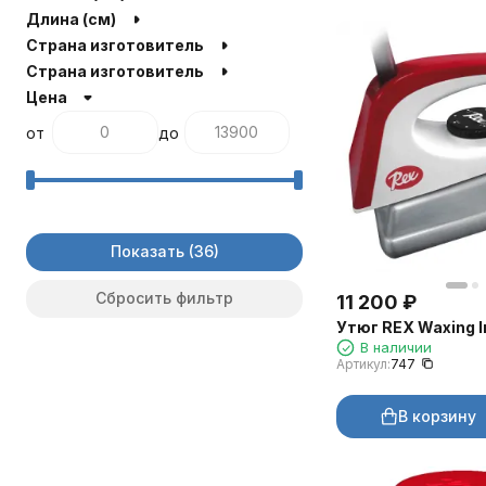
443
Длина (см)
606
Страна изготовитель
2162
Страна изготовитель
3230
Цена
747
105
от
до
120
122
131
141
190
Показать
101
121
Сбросить фильтр
11 200
₽
143
Утюг REX Waxing 
162251
В наличии
R115
Артикул:
747
61
37009
В корзину
REX-RCX