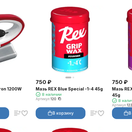
750
₽
750
₽
Iron 1200W
Мазь REX Blue Special -1-4 45g
Мазь REX
В наличии
45g
Артикул:
120
В нали
Артикул:
12
В корзину
В