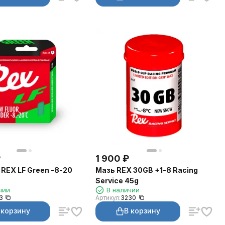
₽
1 900
₽
REX LF Green -8-20
Мазь REX 30GB +1-8 Racing
Service 45g
чии
В наличии
3
Артикул:
3230
 корзину
В корзину