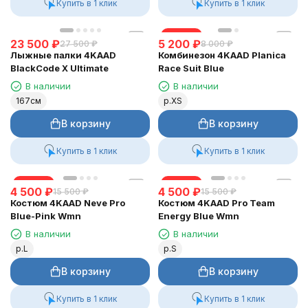
Купить в 1 клик
Купить в 1 клик
скидка
23 500
₽
5 200
₽
27 500
₽
8 000
₽
Лыжные палки 4KAAD
Комбинезон 4KAAD Planica
BlackCode X Ultimate
Race Suit Blue
В наличии
В наличии
167см
р.XS
В корзину
В корзину
Купить в 1 клик
Купить в 1 клик
скидка
скидка
4 500
₽
4 500
₽
15 500
₽
15 500
₽
Костюм 4KAAD Neve Pro
Костюм 4KAAD Pro Team
Blue-Pink Wmn
Energy Blue Wmn
В наличии
В наличии
р.L
р.S
В корзину
В корзину
Купить в 1 клик
Купить в 1 клик