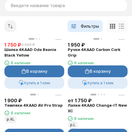
Фильтры
1 750
₽
1 950
₽
2 500
₽
Шапка 4KAAD Oda Beanie
Ручки 4KAAD Carbon Cork
Black Yellow
Grip
В наличии
В наличии
В корзину
В корзину
Купить в 1 клик
Купить в 1 клик
1 900
₽
от
1 750
₽
Темляки 4KAAD AV Pro Strap
Лапки 4KAAD Change-IT New
XC
В наличии
В наличии
р.XL
р.L