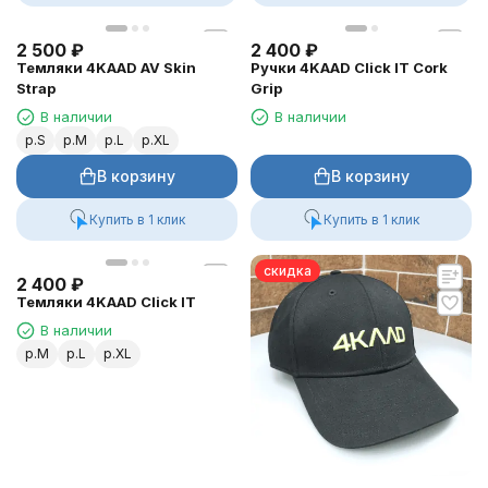
2 500
₽
2 400
₽
Темляки 4KAAD AV Skin
Ручки 4KAAD Click IT Cork
Strap
Grip
В наличии
В наличии
р.S
р.M
р.L
р.XL
В корзину
В корзину
Купить в 1 клик
Купить в 1 клик
скидка
2 400
₽
Темляки 4KAAD Click IT
В наличии
р.M
р.L
р.XL