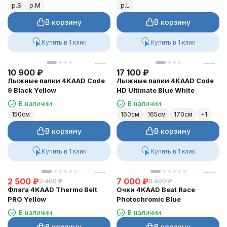
р.S
р.M
р.L
В корзину
В корзину
Купить в 1 клик
Купить в 1 клик
10 900
₽
17 100
₽
Лыжные палки 4KAAD Code
Лыжные палки 4KAAD Code
9 Black Yellow
HD Ultimate Blue White
В наличии
В наличии
150см
160см
165см
170см
В корзину
В корзину
Купить в 1 клик
Купить в 1 клик
2 500
₽
7 000
₽
3 400
₽
8 400
₽
Фляга 4KAAD Thermo Belt
Очки 4KAAD Beat Race
PRO Yellow
Photochromic Blue
В наличии
В наличии
В корзину
В корзину