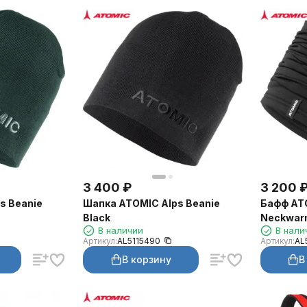
3 400
₽
3 200
s Beanie
Шапка ATOMIC Alps Beanie
Бафф AT
Black
Neckwarm
В наличии
В нали
Артикул:
AL5115490
Артикул:
AL
В корзину
В