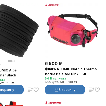
6 500
₽
₽
Фляга ATOMIC Nordic Thermo
OMIC Alps
Bottle Belt Red Pink 1,5л
er Black
В наличии
чии
Артикул:
AL5050230
5125810
 корзину
В корзину