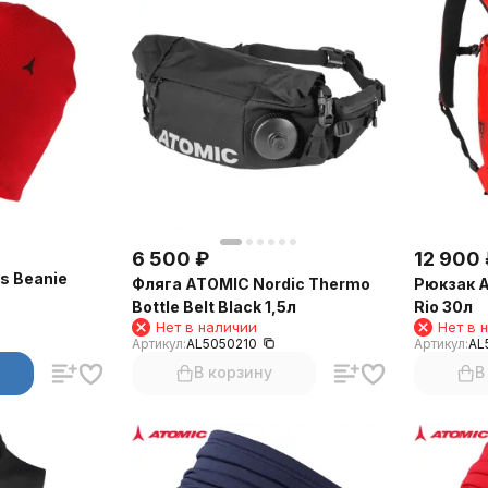
6 500
₽
12 900
s Beanie
Фляга ATOMIC Nordic Thermo
Рюкзак A
Bottle Belt Black 1,5л
Rio 30л
Нет в наличии
Нет в 
Артикул:
AL5050210
Артикул:
AL
В корзину
В