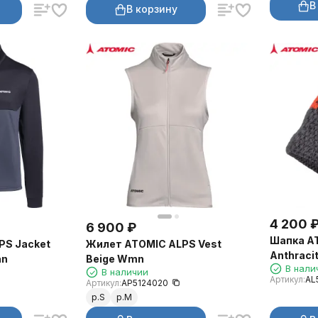
В
В корзину
4 200
6 900
₽
Шапка AT
PS Jacket
Жилет ATOMIC ALPS Vest
Anthraci
an
Beige Wmn
В нали
В наличии
Артикул:
AL
Артикул:
AP5124020
р.S
р.M