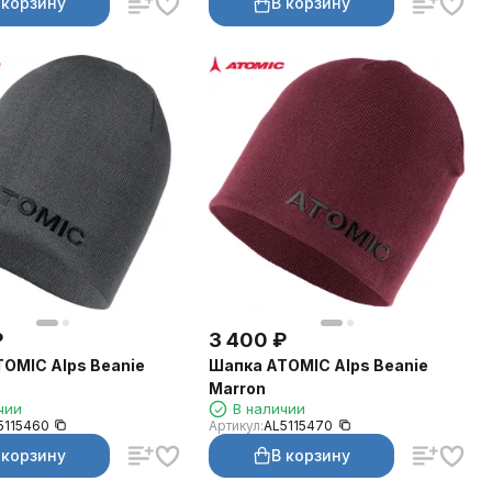
 корзину
В корзину
₽
3 400
₽
OMIC Alps Beanie
Шапка ATOMIC Alps Beanie
Marron
чии
В наличии
5115460
Артикул:
AL5115470
 корзину
В корзину