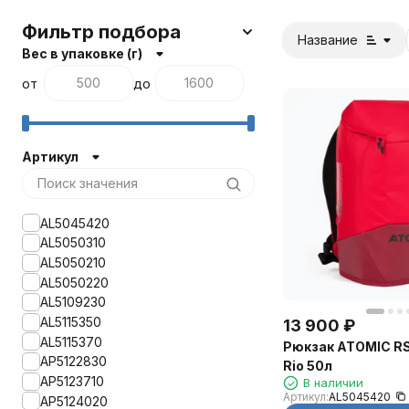
Фильтр подбора
Название
Вес в упаковке (г)
от
до
Артикул
AL5045420
AL5050310
AL5050210
AL5050220
AL5109230
AL5115350
13 900
₽
AL5115370
Рюкзак ATOMIC RS
AP5122830
Rio 50л
AP5123710
В наличии
Артикул:
AL5045420
AP5124020