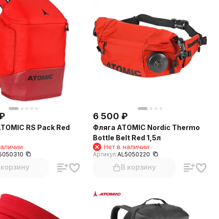
₽
6 500
₽
TOMIC RS Pack Red
Фляга ATOMIC Nordic Thermo
Bottle Belt Red 1,5л
наличии
Нет в наличии
5050310
Артикул:
AL5050220
 корзину
В корзину