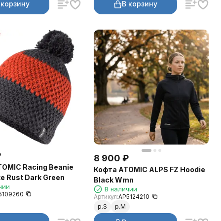
 корзину
В корзину
₽
8 900
₽
OMIC Racing Beanie
Кофта ATOMIC ALPS FZ Hoodie
te Rust Dark Green
Black Wmn
чии
В наличии
5109260
Артикул:
AP5124210
р.S
р.M