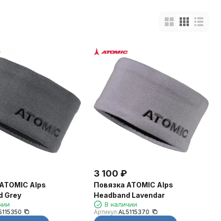
3 100
₽
ATOMIC Alps
Повязка ATOMIC Alps
 Grey
Headband Lavendar
чии
В наличии
5115350
Артикул:
AL5115370