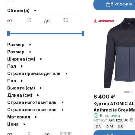
В корзину
AP5124210
Объём (л)
AL5109260
AL5115380
от
до
AL5115390
AL5115460
AL5115470
AL5115480
Размер
AL5115490
Размер
AL5125810
Ширина (см)
AL5125820
Пол
AL5125830
Страна производитель
AL5047820
Пол
AL5050230
Высота (см)
AL5131240
Длина (см)
8 400
₽
Страна изготовитель
Куртка ATOMIC AL
Страна изготовитель
Anthracite Grey M
В наличии
Материал
Артикул:
AP5122830
Цена
р.S
р.M
р.L
от
до