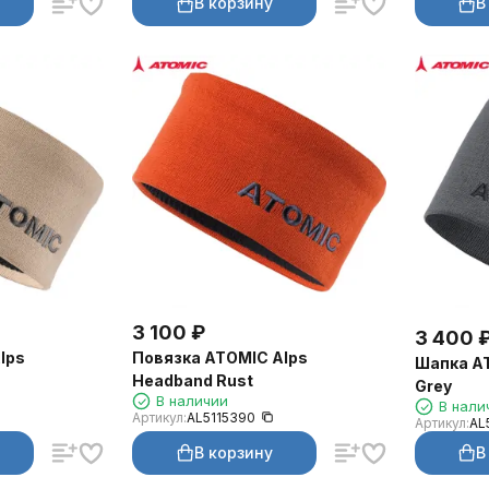
В корзину
В
3 100
₽
3 400
lps
Повязка ATOMIC Alps
Шапка AT
Headband Rust
Grey
В наличии
В нали
Артикул:
AL5115390
Артикул:
AL
В корзину
В