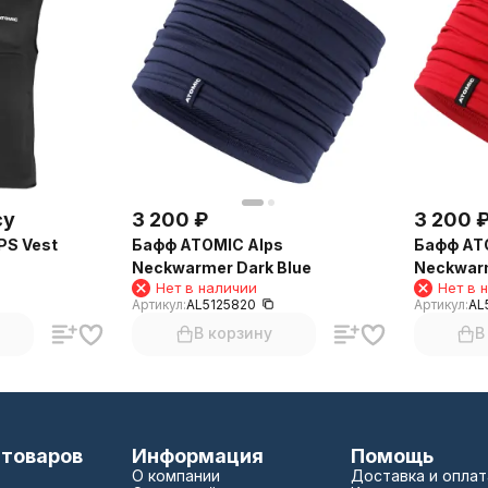
су
3 200
₽
3 200
PS Vest
Бафф ATOMIC Alps
Бафф AT
Neckwarmer Dark Blue
Neckwarm
Нет в наличии
Нет в 
Артикул:
AL5125820
Артикул:
AL
В корзину
В
 товаров
Информация
Помощь
О компании
Доставка и оплат