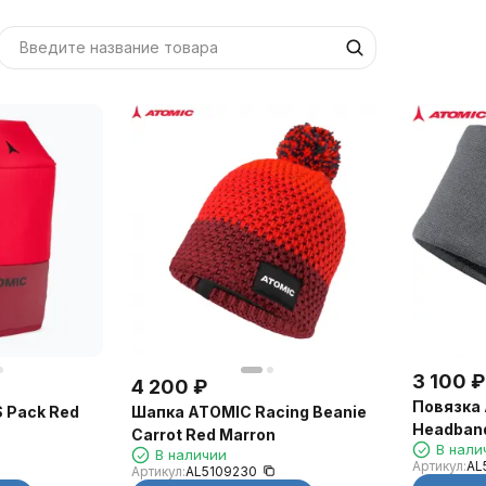
3 100
₽
4 200
₽
Повязка 
 Pack Red
Шапка ATOMIC Racing Beanie
Headband
Carrot Red Marron
В нали
В наличии
Артикул:
AL
Артикул:
AL5109230