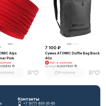
₽
7 100
₽
OMIC Alps
Сумка ATOMIC Duffle Bag Black
er Pink
40л
наличии
Нет в наличии
5125830
Артикул:
AL5047820
 корзину
В корзину
Контакты
а
+7 (977) 893-35-85