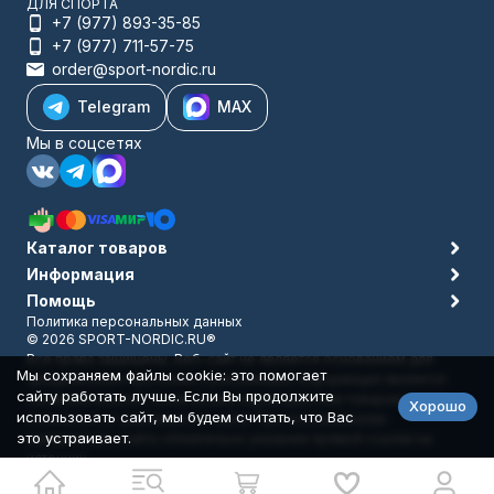
ДЛЯ СПОРТА
+7 (977) 893-35-85
+7 (977) 711-57-75
order@sport-nordic.ru
Telegram
MAX
Мы в соцсетях
Каталог товаров
Информация
Помощь
Политика персональных данных
© 2026 SPORT-NORDIC.RU®
Все права защищены. Веб-сайт не является основанием для
Мы сохраняем файлы cookie: это помогает
предъявления претензий и рекламаций, информация является
сайту работать лучше. Если Вы продолжите
ознакомительной, технические характеристики товаров могут
Хорошо
использовать сайт, мы будем считать, что Вас
отличаться от указанных на сайте. При использовании
это устраивает.
материалов с сайта обязательно указание прямой ссылки на
источник.
Разработано в
bodysite.ru