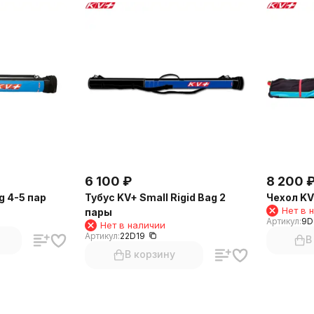
6 100
₽
8 200
g 4-5 пар
Тубус KV+ Small Rigid Bag 2
Чехол KV+
Нет в 
пары
Артикул:
9D
Нет в наличии
Артикул:
22D19
В
В корзину