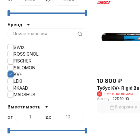
Бренд
SWIX
ROSSIGNOL
FISCHER
SALOMON
KV+
10 800
₽
LEKI
4KAAD
Тубус KV+ Rigid Ba
Нет в наличии
MADSHUS
Артикул:
22D10
В корзину
Вместимость
от
до