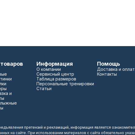
 товаров
Информация
Помощь
О компании
Доставка и оплат
вые
Сервисный центр
Контакты
тинки
Таблица размеров
лки
Персональные тренировки
еры
Статьи
зка и
ты
 лыжные
зы
редъявления претензий и рекламаций, информация является ознакомител
анных на сайте. При использовании материалов с сайта обязательно указ