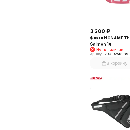
3 200
₽
Фляга NONAME The
Salmon 1л
Нет в наличии
Артикул:
20019250089
В корзину