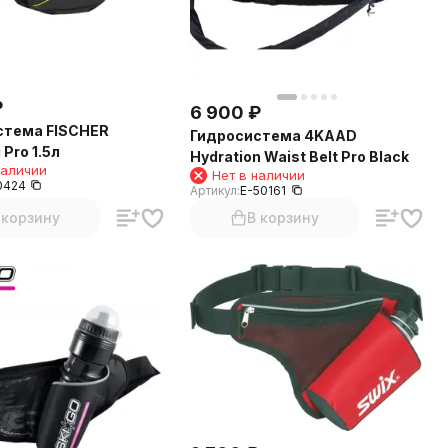
₽
6 900
₽
стема FISCHER
Гидросистема 4KAAD
Pro 1.5л
Hydration Waist Belt Pro Black
наличии
Нет в наличии
0424
Артикул:
E-50161
 корзину
В корзину