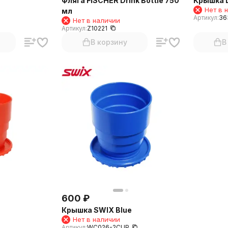
Фляга FISCHER Drink Bottle 750
Крышка L
Нет в 
мл
Артикул:
36
Нет в наличии
Артикул:
Z10221
В корзину
В
600
₽
Крышка SWIX Blue
Нет в наличии
Артикул:
WC026-2CUP