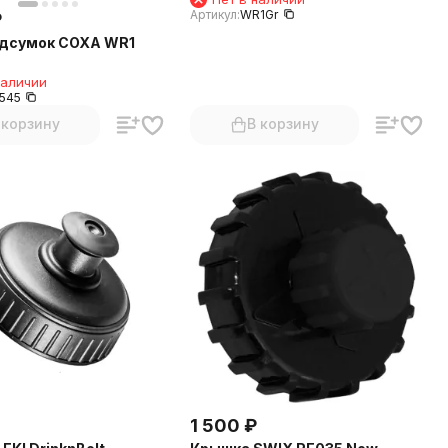
Артикул:
WR1Gr
₽
дсумок COXA WR1
наличии
545
 корзину
В корзину
1 500
₽