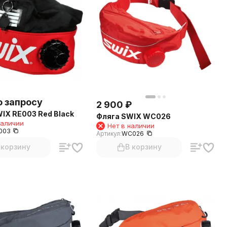
о запросу
2 900
₽
IX RE003 Red Black
Фляга SWIX WC026
наличии
Нет в наличии
003
Артикул:
WC026
 корзину
В корзину