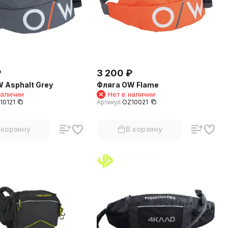
₽
3 200
₽
 Asphalt Grey
Фляга OW Flame
наличии
Нет в наличии
10121
Артикул:
OZ10021
 корзину
В корзину