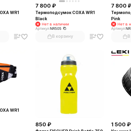
7 800
₽
7 800
COXA WR1
Термоподсумок COXA WR1
Термопо
Black
Pink
Нет в наличии
Нет в 
Артикул:
NR505
Артикул:
NR
В корзину
В
COXA WR1
850
₽
1 500
₽