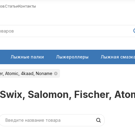
ров
Статьи
Контакты
Лыжные палки
Лыжероллеры
Лыжная смазка
her, Atomic, 4kaad, Noname
, Swix, Salomon, Fischer, At