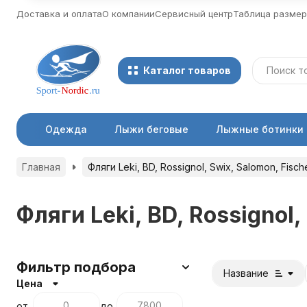
Доставка и оплата
О компании
Сервисный центр
Таблица разме
Каталог товаров
Одежда
Лыжи беговые
Лыжные ботинки
Главная
Фляги Leki, BD, Rossignol, Swix, Salomon, Fisc
Фляги Leki, BD, Rossignol
Фильтр подбора
Название
Цена
от
до