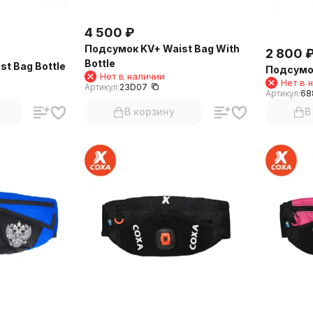
4 500
₽
Подсумок KV+ Waist Bag With
2 800
Bottle
t Bag Bottle
Подсумок
Нет в наличии
Нет в 
Артикул:
23D07
Артикул:
68
В корзину
В