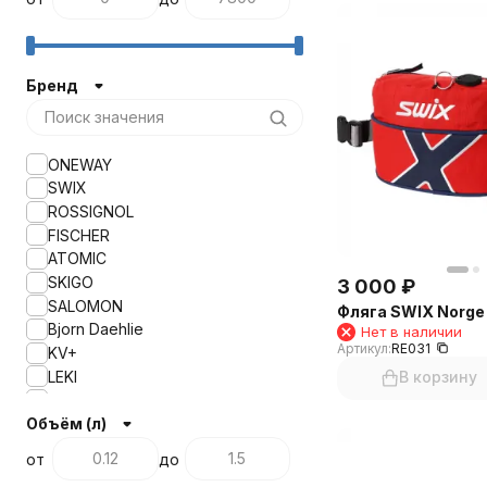
Бренд
ONEWAY
SWIX
ROSSIGNOL
FISCHER
ATOMIC
SKIGO
3 000
₽
SALOMON
Фляга SWIX Norge
Bjorn Daehlie
Нет в наличии
Артикул:
RE031
KV+
LEKI
В корзину
4KAAD
Объём (л)
Nutrend
COXA
от
до
NONAME