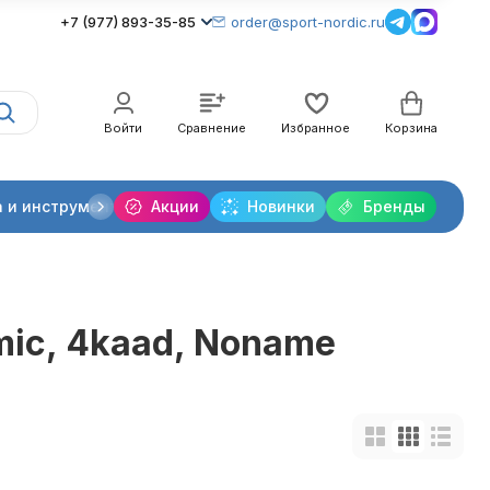
+7 (977) 893-35-85
order@sport-nordic.ru
Войти
Сравнение
Избранное
Корзина
 и инструменты
Акции
Крепления лыжные
Новинки
Бренды
Очки и линзы
omic, 4kaad, Noname