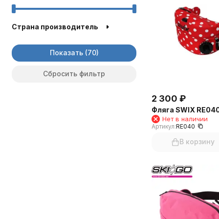
MADSHUS
MOAX
Страна производитель
Показать
Сбросить фильтр
2 300
₽
Фляга SWIX RE04
Нет в наличии
Артикул:
RE040
В корзину