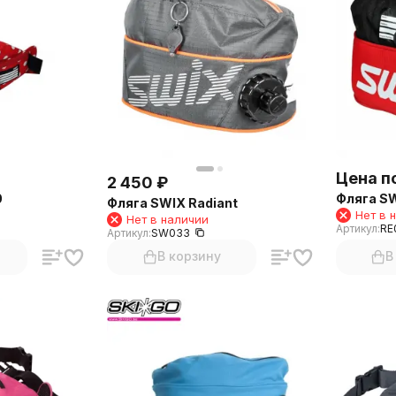
Цена п
2 450
₽
0
Фляга SW
Фляга SWIX Radiant
Нет в 
Нет в наличии
Артикул:
RE
Артикул:
SW033
В корзину
В