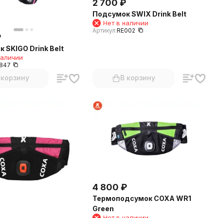
2 700
₽
Подсумок SWIX Drink Belt
Нет в наличии
Артикул:
RE002
₽
 SKIGO Drink Belt
наличии
847
 корзину
В корзину
4 800
₽
Термоподсумок COXA WR1
Green
Нет в наличии