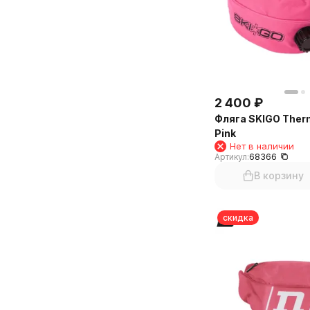
2 400
₽
Фляга SKIGO Therm
Pink
Нет в наличии
Артикул:
68366
В корзину
скидка