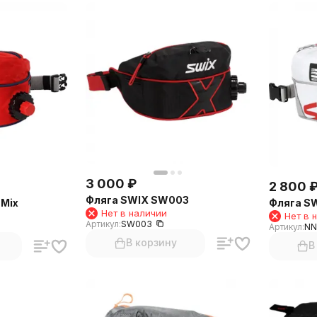
3 000
₽
2 800
Фляга SWIX SW003
 Mix
Фляга S
Нет в наличии
Нет в 
Артикул:
SW003
Артикул:
NN
В корзину
В