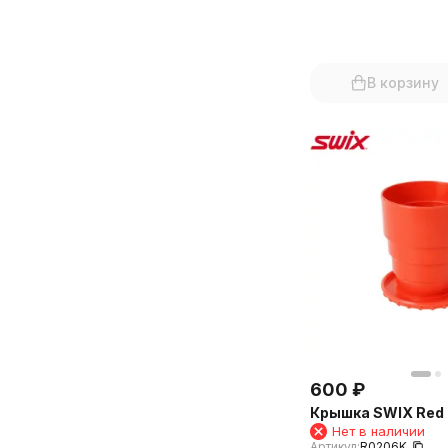
В корзину
600
₽
Крышка SWIX Red
Нет в наличии
Артикул:
R0206K