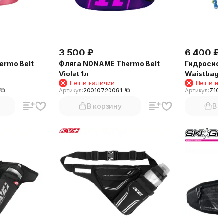
3 500
₽
6 400
rmo Belt
Фляга NONAME Thermo Belt
Гидроси
Violet 1л
Waistbag 
Нет в наличии
Нет в 
Артикул:
20010720091
Артикул:
Z1
В корзину
В