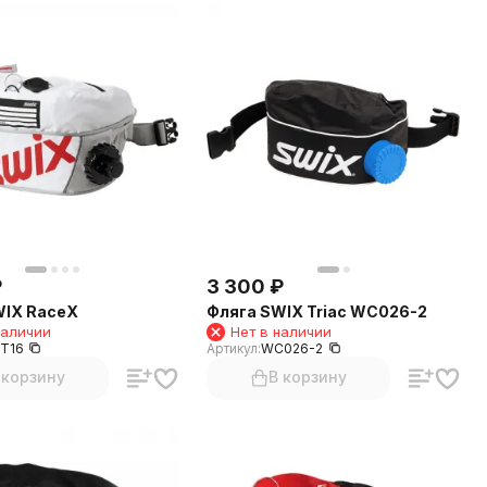
₽
3 300
₽
WIX RaceX
Фляга SWIX Triac WC026-2
наличии
Нет в наличии
T16
Артикул:
WC026-2
 корзину
В корзину