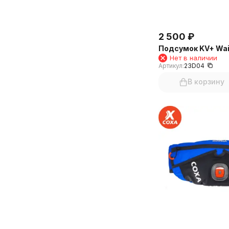
2 500
₽
Подсумок KV+ Wais
Нет в наличии
Артикул:
23D04
В корзину