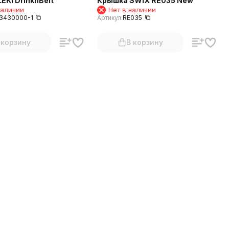
EKI DrinknBelt
Крышка SWIX RE035 New
наличии
Нет в наличии
3430000-1
Артикул:
RE035
 корзину
В корзину