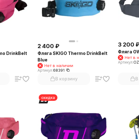
3 200
2 400
₽
Фляга OW
o DrinkBelt
Фляга SKIGO Thermo DrinkBelt
Нет в 
Blue
Артикул:
OZ
Нет в наличии
Артикул:
68391
В корзину
В
скидка