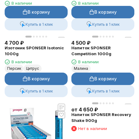
В наличии
В наличии
В корзину
В корзину
Купить в 1 клик
Купить в 1 клик
4 700
₽
4 500
₽
Изотоник SPONSER Isotonic
Напиток SPONSER
1000g
Competition 1000g
В наличии
В наличии
Персик
Цитрус
Малина
В корзину
В корзину
Купить в 1 клик
Купить в 1 клик
от
4 650
₽
Напиток SPONSER Recovery
Shake 900g
Нет в наличии