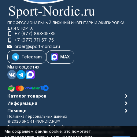
ПРОФЕССИОНАЛЬНЫЙ ЛЫЖНЫЙ ИНВЕНТАРЬ И ЭКИПИРОВКА
ДЛЯ СПОРТА
+7 (977) 893-35-85
+7 (977) 711-57-75
order@sport-nordic.ru
Telegram
MAX
Мы в соцсетях
Каталог товаров
Информация
Помощь
Политика персональных данных
© 2026 SPORT-NORDIC.RU®
Все права защищены. Веб-сайт не является основанием для
Мы сохраняем файлы cookie: это помогает
предъявления претензий и рекламаций, информация является