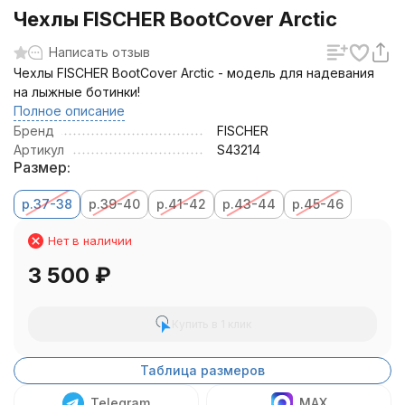
Чехлы FISCHER BootCover Arctic
Написать отзыв
Чехлы FISCHER BootCover Arctic - модель для надевания
на лыжные ботинки!
Полное описание
Бренд
FISCHER
Артикул
S43214
Размер:
р.37-38
р.39-40
р.41-42
р.43-44
р.45-46
Нет в наличии
3 500
₽
Купить в 1 клик
Таблица размеров
Telegram
MAX