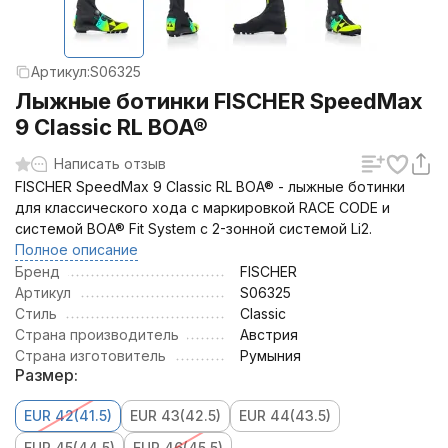
Артикул:
S06325
Лыжные ботинки FISCHER SpeedMax
9 Classic RL BOA®
Написать отзыв
FISCHER SpeedMax 9 Classic RL BOA® - лыжные ботинки
для классического хода с маркировкой RACE CODE и
системой BOA® Fit System с 2-зонной системой Li2.
Полное описание
Бренд
FISCHER
Артикул
S06325
Стиль
Classic
Страна производитель
Австрия
Страна изготовитель
Румыния
Размер:
EUR 42(41.5)
EUR 43(42.5)
EUR 44(43.5)
EUR 45(44.5)
EUR 46(45.5)