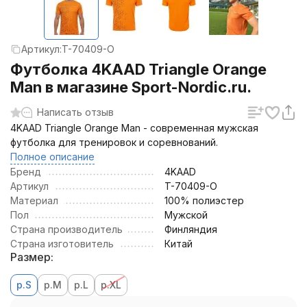
Артикул:
T-70409-O
Футболка 4KAAD Triangle Orange
Man в магазине Sport-Nordic.ru.
Написать отзыв
4KAAD Triangle Orange Man - современная мужская
футболка для тренировок и соревнований.
Полное описание
Бренд
4KAAD
Артикул
T-70409-O
Материал
100% полиэстер
Пол
Мужской
Страна производитель
Финляндия
Страна изготовитель
Китай
Размер:
р.S
р.M
р.L
р.XL