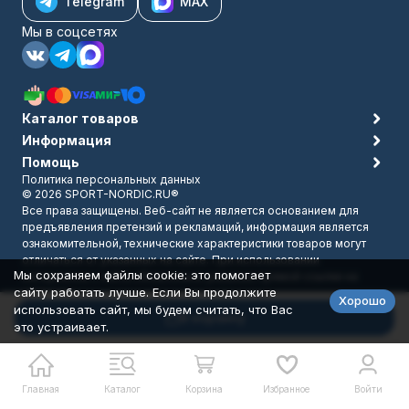
Telegram
MAX
Мы в соцсетях
Каталог товаров
Информация
Помощь
Политика персональных данных
© 2026 SPORT-NORDIC.RU®
Все права защищены. Веб-сайт не является основанием для
предъявления претензий и рекламаций, информация является
ознакомительной, технические характеристики товаров могут
отличаться от указанных на сайте. При использовании
Мы сохраняем файлы cookie: это помогает
материалов с сайта обязательно указание прямой ссылки на
сайту работать лучше. Если Вы продолжите
источник.
Хорошо
Разработано в
bodysite.ru
использовать сайт, мы будем считать, что Вас
В корзину
это устраивает.
Главная
Каталог
Корзина
Избранное
Войти