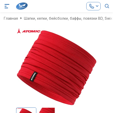
Главная
Шапки, кепки, бейсболки, баффы, повязки BD, Swix,