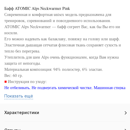
Бафф ATOMIC Alps Neckwarmer Pink
Современная и комфортная unisex модель предназначена для
тренировок, соревнований и повседневного использования.
ATOMIC Alps Neckwarmer — бафф согреет Вас, как бы Вы его ни
носили.
Его можно надевать как балаклаву, повязку на голову или шарф.
Эластичная дышащая сетчатая флисовая ткань сохраняет сухость и
тепло без перегрева.
Утеплитель для шеи Alps очень функционален, когда Вам нужна
защита от непогоды.
Материальная композиция: 94% полиэстер, 6% эластан.
Вес: 60 гр.
■
Инструкция по уходу:
Не отбеливать, Не подвергать химической чистке, Машинная стирка
в холодной воде (30°), Не сушить в сушильной машине, Не гладить,
Показать ещё
Стирать с вещами похожего цвета.
Сконцентрируйтесь, тренируйтесь и Вы всё преодолеете!
Характеристики