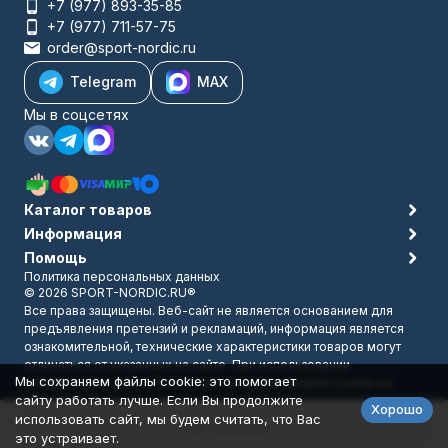
+7 (977) 893-35-85
+7 (977) 711-57-75
order@sport-nordic.ru
Telegram
MAX
Мы в соцсетях
Каталог товаров
Информация
Помощь
Политика персональных данных
© 2026 SPORT-NORDIC.RU®
Все права защищены. Веб-сайт не является основанием для
предъявления претензий и рекламаций, информация является
ознакомительной, технические характеристики товаров могут
отличаться от указанных на сайте. При использовании
Мы сохраняем файлы cookie: это помогает
материалов с сайта обязательно указание прямой ссылки на
сайту работать лучше. Если Вы продолжите
источник.
Хорошо
Разработано в
bodysite.ru
использовать сайт, мы будем считать, что Вас
В корзину
это устраивает.