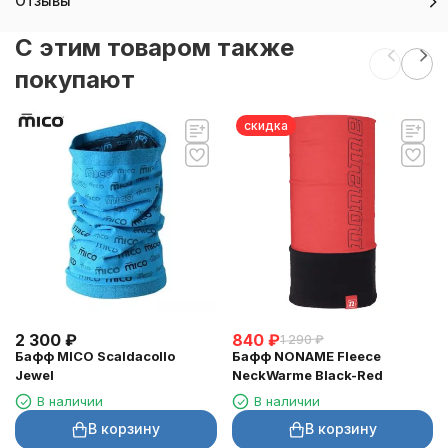
Отзывы
C этим товаром также
покупают
скидка
2 300
₽
840
₽
1 290
₽
Бафф MICO Scaldacollo
Бафф NONAME Fleece
Jewel
NeckWarme Black-Red
В наличии
В наличии
В корзину
В корзину