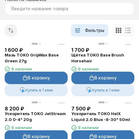
Фильтры
1 600
₽
1 700
₽
Мазь TOKO GripWax Base
Щётка TOKO Base Brush
Green 27g
Horsehair
В наличии
В наличии
В корзину
В корзину
Купить в 1 клик
Купить в 1 клик
8 200
₽
7 500
₽
Ускоритель TOKO JetStream
Ускоритель TOKO HelX
2.0 0-4° 20g
Liquid 2.0 Blue -8-30° 50ml
В наличии
В наличии
В корзину
В корзину