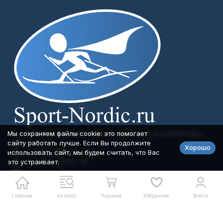
Мы сохраняем файлы cookie: это помогает
ПРОФЕССИОНАЛЬНЫЙ ЛЫЖНЫЙ ИНВЕНТАРЬ И ЭКИПИРОВКА
сайту работать лучше. Если Вы продолжите
ДЛЯ СПОРТА
Хорошо
+7 (977) 893-35-85
использовать сайт, мы будем считать, что Вас
это устраивает.
+7 (977) 711-57-75
order@sport-nordic.ru
Telegram
MAX
Главная
Каталог
Корзина
Избранное
Войти
Мы в соцсетях