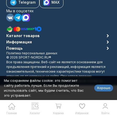
Telegram
MAX
Мы в соцсетях
Каталог товаров
Информация
Помощь
Политика персональных данных
© 2026 SPORT-NORDIC.RU®
Все права защищены. Веб-сайт не является основанием для
предъявления претензий и рекламаций, информация является
ознакомительной, технические характеристики товаров могут
отличаться от указанных на сайте. При использовании
Мы сохраняем файлы cookie: это помогает
материалов с сайта обязательно указание прямой ссылки на
сайту работать лучше. Если Вы продолжите
источник.
Хорошо
Разработано в
bodysite.ru
использовать сайт, мы будем считать, что Вас
В корзину
это устраивает.
Главная
Каталог
Корзина
Избранное
Войти