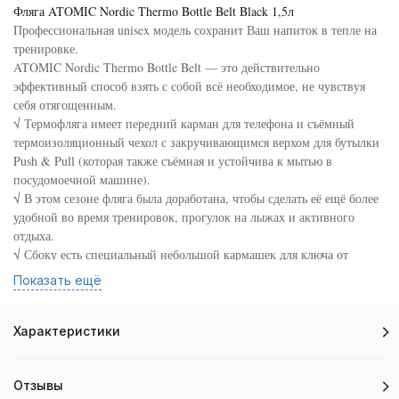
Фляга ATOMIC Nordic Thermo Bottle Belt Black 1,5л
Профессиональная unisex модель сохранит Ваш напиток в тепле на
тренировке.
ATOMIC Nordic Thermo Bottle Belt — это действительно
эффективный способ взять с собой всё необходимое, не чувствуя
себя отягощенным.
√ Термофляга имеет передний карман для телефона и съёмный
термоизоляционный чехол с закручивающимся верхом для бутылки
Push & Pull (которая также съёмная и устойчива к мытью в
посудомоечной машине).
√ В этом сезоне фляга была доработана, чтобы сделать её ещё более
удобной во время тренировок, прогулок на лыжах и активного
отдыха.
√ Сбоку есть специальный небольшой кармашек для ключа от
Вашей машины.
Показать ещё
•
Объём: 1,5 л.
•
Вес: 280 гр.
•
Размер: 50x25x12 см.
Характеристики
•
Материал: 100% полиамид.
Сконцентрируйтесь, тренируйтесь и Вы всё преодолеете!
Информация о продукте предоставлена: ATOMIC©
Отзывы