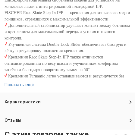
коньковые лыжи с интегрированной платформой IFP.
FISCHER Race Skate Step-In IFP — крепления для конькового хода и
гонщиков, стремящихся к максимальной эффективности.
√
Дополнительный стабилизатор улучшает контакт между ботинком
и креплением для максимальной передачи усилия и точного
контроля.
√
Улучшенная система Double Lock Slider обеспечивает быструю и
лёгкую регулировку положения крепления.
√
Крепления Race Skate Step-In IFP также отличаются
оптимизированным по весу шасси и улучшенным комфортом
застёжки благодаря поворотному замку на 50°
√
Крепления Turnamic легко устанавливаются и регулируются без
дополнительных инструментов.
Показать ещё
•
Совместимы только с платформой IFP (Integrated Fixation Plate) и
лыжной обувью системы NNN.
•
Вес пары: 228 гр.
Характеристики
•
Подходящие размеры обуви: 35-52.
Сконцентрируйтесь, тренируйтесь и Вы всё преодолеете!
Отзывы
C этим товаром также