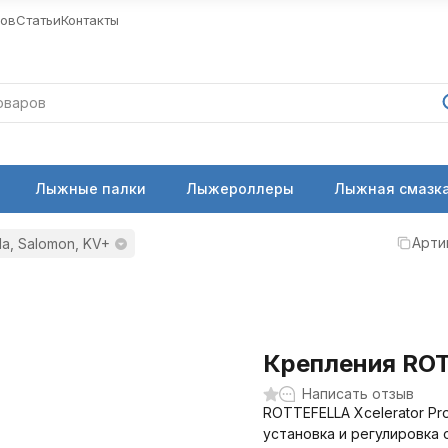
ров
Статьи
Контакты
Лыжные палки
Лыжероллеры
Лыжная смазка
Арти
la, Salomon, KV+
Крепления ROT
Написать отзыв
ROTTEFELLA Xcelerator Pr
установка и регулировка