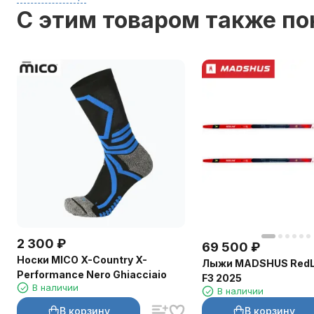
C этим товаром также п
2 300
₽
69 500
₽
Носки MICO X-Country X-
Лыжи MADSHUS RedLi
Performance Nero Ghiacciaio
F3 2025
В наличии
В наличии
В корзину
В корзину