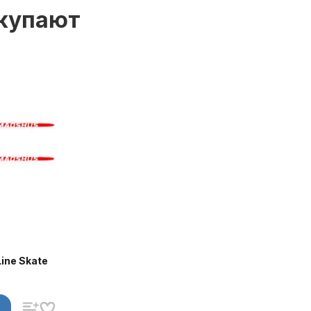
окупают
ne Skate