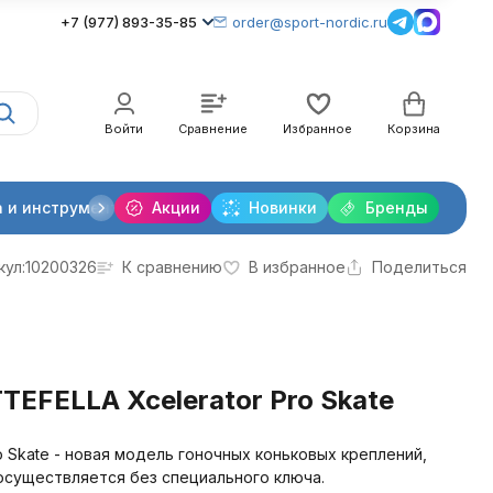
+7 (977) 893-35-85
order@sport-nordic.ru
Войти
Сравнение
Избранное
Корзина
 и инструменты
Акции
Крепления лыжные
Новинки
Бренды
Очки и линзы
кул:
10200326
К сравнению
В избранное
Поделиться
TEFELLA Xcelerator Pro Skate
o Skate - новая модель гоночных коньковых креплений,
 осуществляется без специального ключа.