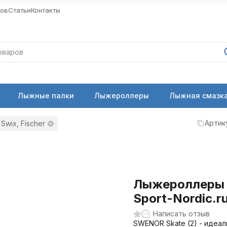
ров
Статьи
Контакты
Лыжные палки
Лыжероллеры
Лыжная смазка
Артик
Swix, Fischer
Лыжероллеры S
Sport-Nordic.ru
Написать отзыв
SWENOR Skate (2) - идеа