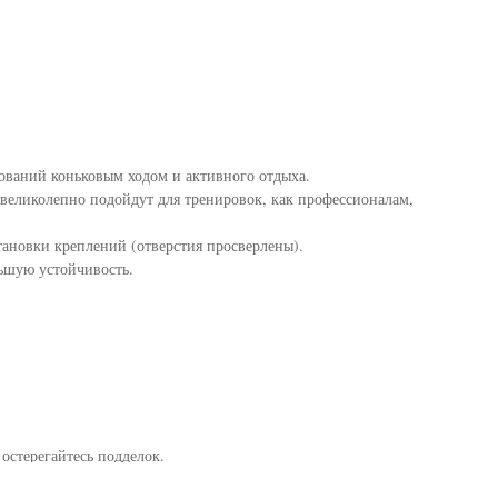
нований коньковым ходом и активного отдыха.
еликолепно подойдут для тренировок, как профессионалам,
ановки креплений (отверстия просверлены).
ьшую устойчивость.
стерегайтесь подделок.
 требованиям любителей и профессионалов — остерегайтесь