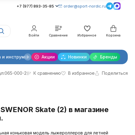
+7 (977) 893-35-85
order@sport-nordic.ru
Войти
Сравнение
Избранное
Корзина
 и инструменты
Акции
Крепления лыжные
Новинки
Бренды
Очки и линзы
ул:
065-000-2
К сравнению
В избранное
Поделиться
WENOR Skate (2) в магазине
.
льная коньковая модель лыжероллеров для летней