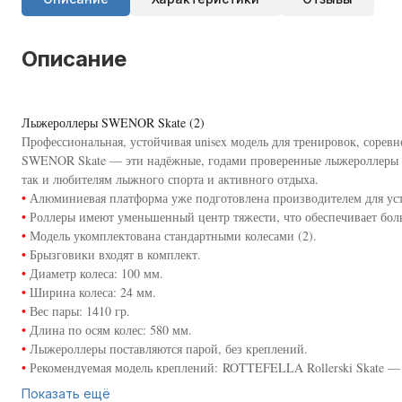
Описание
Лыжероллеры SWENOR Skate (2)
Профессиональная, устойчивая unisex модель для тренировок, сорев
SWENOR Skate — эти надёжные, годами проверенные лыжероллеры в
так и любителям лыжного спорта и активного отдыха.
•
Алюминиевая платформа уже подготовлена производителем для уст
•
Роллеры имеют уменьшенный центр тяжести, что обеспечивает бол
•
Модель укомплектована стандартными колесами (2).
•
Брызговики входят в комплект.
•
Диаметр колеса: 100 мм.
•
Ширина колеса: 24 мм.
•
Вес пары: 1410 гр.
•
Длина по осям колес: 580 мм.
•
Лыжероллеры поставляются парой, без креплений.
•
Рекомендуемая модель креплений: ROTTEFELLA Rollerski Skate — о
•
Swenor Skate - это отличные лыжероллеры, которые отвечают всем
Показать ещё