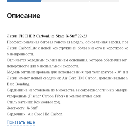
Описание
Лыжи FISCHER CarbonLite Skate X-Stiff 22-23
Профессиональная беговая гоночная модель, обновлённая версия, пр
Лыжи CarbonLite с новой конструкцией более низкого и короткого 
маневренности.
Отличается холодным склеиванием основания, которое обеспечивае
поверхности для максимальной скорости.
Модель оптимизирована для использования при температуре -10° и 
Лыжи имеют новый сердечник Air Core HM Carbon, дополнительно 
Base Bonding.
Сердцевина изготовлена из множества высокотехнологичных матери
углеродные (Fischer Carbon Fiber) и композитные слои.
Стиль катания: Коньковый ход.
Жесткость: X-Stiff.
Сердечник: Air Core HM Carbon.
База: World Cup Plus.
Показать ещё
Вес: 1.060 гр. пара 186 см.