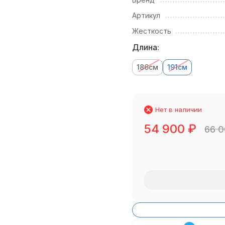
Артикул
Жесткость
Длина:
186см
191см
Нет в наличии
54 900
₽
66 