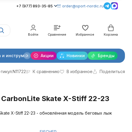
+7 (977) 893-35-85
order@sport-nordic.ru
Войти
Сравнение
Избранное
Корзина
 и инструменты
Акции
Крепления лыжные
Новинки
Бренды
Очки и линзы
тикул:
N11722
К сравнению
В избранное
Поделиться
arbonLite Skate X-Stiff 22-23
Skate X-Stiff 22-23 - обновлённая модель беговых лыж
FISCHER