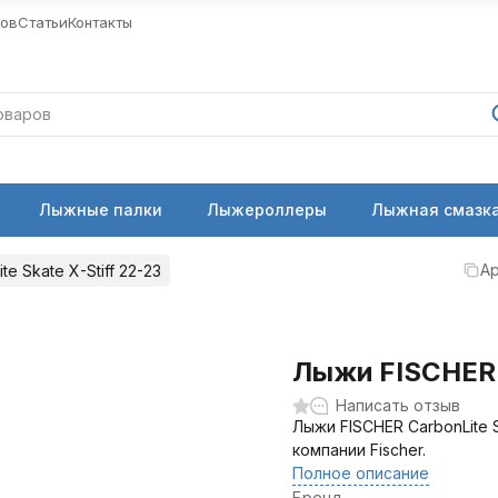
ров
Статьи
Контакты
Лыжные палки
Лыжероллеры
Лыжная смазка
Ар
e Skate X-Stiff 22-23
Лыжи FISCHER C
Написать отзыв
Лыжи FISCHER CarbonLite 
компании Fischer.
Полное описание
Бренд