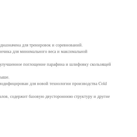
едназначена для тренировок и соревнований.
кончика для минимального веса и максимальной
т улучшенное поглощение парафина и шлифовку скользящей
выше.
модифицирован для новой технологии производства Cold
алов, содержит базовую двустороннюю структуру и другие