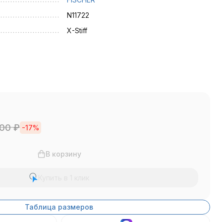
N11722
X-Stiff
000
₽
-17%
В корзину
Купить в 1 клик
Таблица размеров