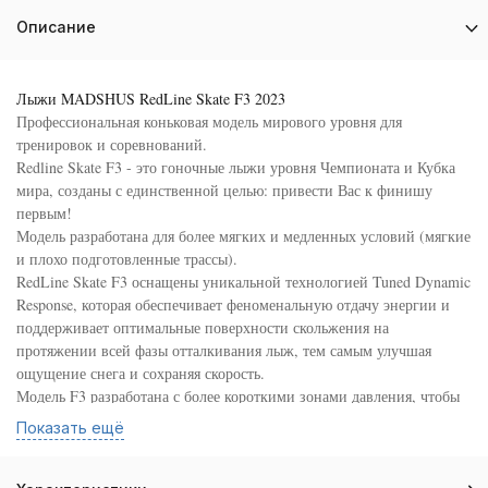
Описание
Лыжи MADSHUS RedLine Skate F3 2023
Профессиональная коньковая модель мирового уровня для
тренировок и соревнований.
Redline Skate F3 - это гоночные лыжи уровня Чемпионата и Кубка
мира, созданы с единственной целью: привести Вас к финишу
первым!
Модель разработана для более мягких и медленных условий (мягкие
и плохо подготовленные трассы).
RedLine Skate F3 оснащены уникальной технологией Tuned Dynamic
Response, которая обеспечивает феноменальную отдачу энергии и
поддерживает оптимальные поверхности скольжения на
протяжении всей фазы отталкивания лыж, тем самым улучшая
ощущение снега и сохраняя скорость.
Модель F3 разработана с более короткими зонами давления, чтобы
отдать приоритет ускорению, чтобы максимизировать
Показать ещё
максимальную скорость, и короткими желобками, чтобы улучшить
стабильность на высокой скорости на мягком снежном покрове.
Лыжная конструкция: Triaxial Carbon - конструкция "трёхосный