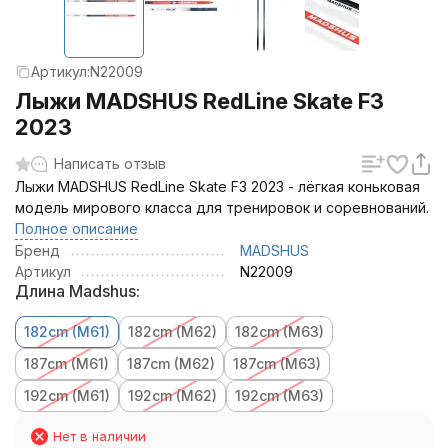
Артикул:
N22009
Лыжи MADSHUS RedLine Skate F3
2023
Написать отзыв
Лыжи MADSHUS RedLine Skate F3 2023 - лёгкая коньковая
модель мирового класса для тренировок и соревнований.
Полное описание
Бренд
MADSHUS
Артикул
N22009
Длина Madshus:
182cm (M61)
182cm (M62)
182cm (M63)
187cm (M61)
187cm (M62)
187cm (M63)
192cm (M61)
192cm (M62)
192cm (M63)
Нет в наличии