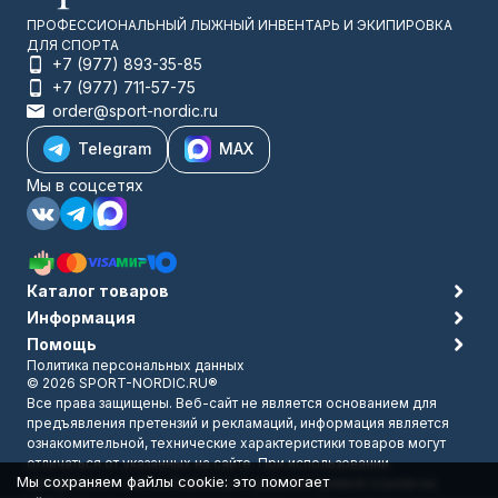
ПРОФЕССИОНАЛЬНЫЙ ЛЫЖНЫЙ ИНВЕНТАРЬ И ЭКИПИРОВКА
ДЛЯ СПОРТА
+7 (977) 893-35-85
+7 (977) 711-57-75
order@sport-nordic.ru
Telegram
MAX
Мы в соцсетях
Каталог товаров
Информация
Помощь
Политика персональных данных
© 2026 SPORT-NORDIC.RU®
Все права защищены. Веб-сайт не является основанием для
предъявления претензий и рекламаций, информация является
ознакомительной, технические характеристики товаров могут
отличаться от указанных на сайте. При использовании
Мы сохраняем файлы cookie: это помогает
материалов с сайта обязательно указание прямой ссылки на