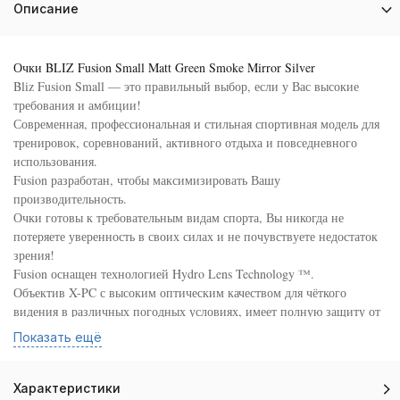
Описание
Очки BLIZ Fusion Small Matt Green Smoke Mirror Silver
Bliz Fusion Small — это правильный выбор, если у Вас высокие
требования и амбиции!
Современная, профессиональная и стильная спортивная модель для
тренировок, соревнований, активного отдыха и повседневного
использования.
Fusion разработан, чтобы максимизировать Вашу
производительность.
Очки готовы к требовательным видам спорта, Вы никогда не
потеряете уверенность в своих силах и не почувствуете недостаток
зрения!
Fusion оснащен технологией Hydro Lens Technology ™.
Объектив X-PC с высоким оптическим качеством для чёткого
видения в различных погодных условиях, имеет полную защиту от
ультрафиолетового излучения, минимальное преломление, защищён
Показать ещё
от царапин, а также обладает гидрофобными свойствами.
Кроме того Bliz Fusion имеет интеллектуальную вентиляцию,
которая вместе с объективом делает Вас более готовыми, чем когда-
Характеристики