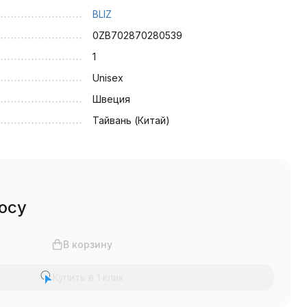
BLIZ
0ZB702870280539
1
Unisex
Швеция
Тайвань (Китай)
осу
В корзину
Купить в 1 клик