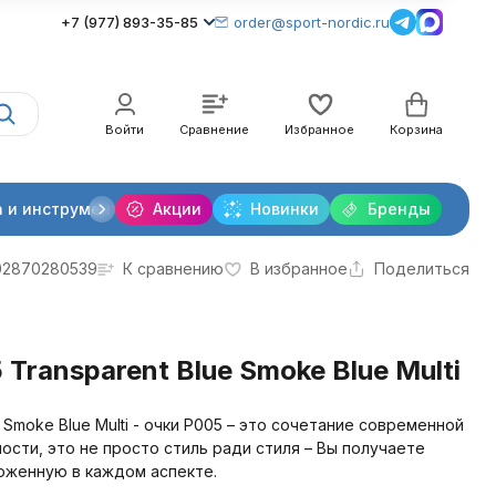
+7 (977) 893-35-85
order@sport-nordic.ru
Войти
Сравнение
Избранное
Корзина
 и инструменты
Акции
Крепления лыжные
Новинки
Бренды
Очки и линзы
02870280539
К сравнению
В избранное
Поделиться
 Transparent Blue Smoke Blue Multi
e Smoke Blue Multi - очки P005 – это сочетание современной
сти, это не просто стиль ради стиля – Вы получаете
оженную в каждом аспекте.