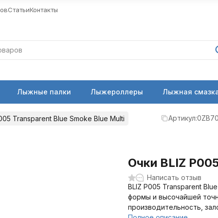
ров
Статьи
Контакты
Лыжные палки
Лыжероллеры
Лыжная смазка
Артикул:
0ZB7
005 Transparent Blue Smoke Blue Multi
Очки BLIZ P005
Написать отзыв
BLIZ P005 Transparent Blu
формы и высочайшей точно
производительность, зал
Полное описание