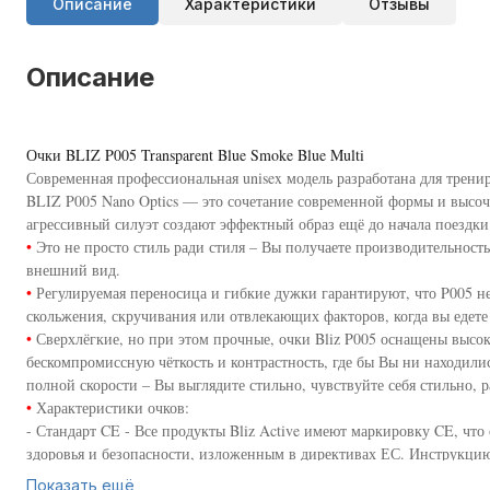
Описание
Характеристики
Отзывы
Описание
Очки BLIZ P005 Transparent Blue Smoke Blue Multi
Современная профессиональная unisex модель разработана для трени
BLIZ P005 Nano Optics — это сочетание современной формы и высоч
агрессивный силуэт создают эффектный образ ещё до начала поездки
•
Это не просто стиль ради стиля – Вы получаете производительность
внешний вид.
•
Регулируемая переносица и гибкие дужки гарантируют, что P005 не 
скольжения, скручивания или отвлекающих факторов, когда вы едете
•
Сверхлёгкие, но при этом прочные, очки Bliz P005 оснащены вы
бескомпромиссную чёткость и контрастность, где бы Вы ни находилис
полной скорости – Вы выглядите стильно, чувствуйте себя стильно,
•
Характеристики очков:
- Стандарт CE - Все продукты Bliz Active имеют маркировку CE, что
здоровья и безопасности, изложенным в директивах ЕС. Инструкцию
- Очки Bliz Active со 100 % защитой от УФ-излучения - эффективн
Показать ещё