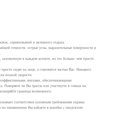
ровок, соревнований и активного отдыха.
айшей точности, острые углы, выразительные поверхности и
.
, заложенную в каждом аспекте, но это больше, чем просто
просто сидят на лице, а становятся частью Вас. Никакого
 на полной скорости.
сокоэффективными линзами, обеспечивающими
ь. Покоряете ли Вы трассы или участвуете в гонках на
 расширяйте границы возможного.
 означает соответствие основным требованиям охраны
 по применению Вы найдете в коробке с продуктом;
о защищают Ваши глаза от вредных лучей UVA и UVB;