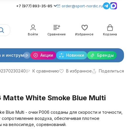
+7 (977) 893-35-85
order@sport-nordic.ru
Войти
Сравнение
Избранное
Корзина
 и инструменты
Акции
Крепления лыжные
Новинки
Бренды
Очки и линзы
02370230240
К сравнению
В избранное
Поделиться
 Matte White Smoke Blue Multi
ke Blue Multi - очки P006 созданы для скорости и точности,
 сопротивление воздуха, обеспечивая плотное
ы на велосипеде, соревнований.