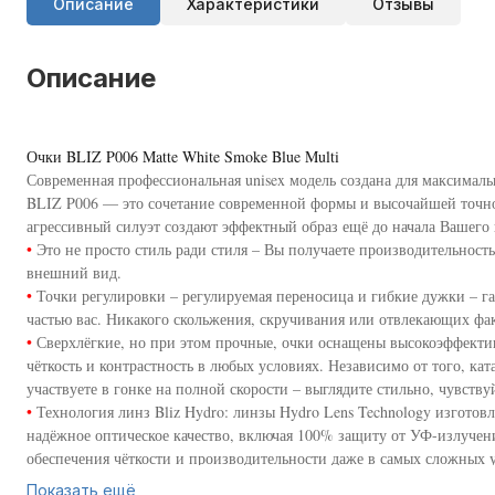
Описание
Характеристики
Отзывы
Описание
Очки BLIZ P006 Matte White Smoke Blue Multi
Современная профессиональная unisex модель создана для максималь
BLIZ P006 — это сочетание современной формы и высочайшей точно
агрессивный силуэт создают эффектный образ ещё до начала Вашего
•
Это не просто стиль ради стиля – Вы получаете производительность
внешний вид.
•
Точки регулировки – регулируемая переносица и гибкие дужки – гар
частью вас. Никакого скольжения, скручивания или отвлекающих фак
•
Сверхлёгкие, но при этом прочные, очки оснащены высокоэффек
чёткость и контрастность в любых условиях. Независимо от того, кат
участвуете в гонке на полной скорости – выглядите стильно, чувств
•
Технология линз Bliz Hydro: линзы Hydro Lens Technology изготов
надёжное оптическое качество, включая 100% защиту от УФ-излучен
обеспечения чёткости и производительности даже в самых сложных у
различных цветовых решениях.
Показать ещё