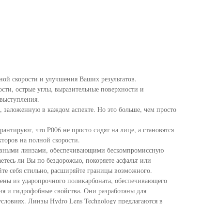
ной скорости и улучшения Ваших результатов.
сти, острые углы, выразительные поверхности и
 выступления.
, заложенную в каждом аспекте. Но это больше, чем просто
антируют, что P006 не просто сидят на лице, а становятся
торов на полной скорости.
тивными линзами, обеспечивающими бескомпромиссную
аетесь ли Вы по бездорожью, покоряете асфальт или
уйте себя стильно, расширяйте границы возможного.
лены из ударопрочного поликарбоната, обеспечивающего
ия и гидрофобные свойства. Они разработаны для
словиях. Линзы Hydro Lens Technology предлагаются в