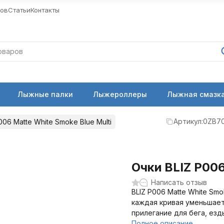
ров
Статьи
Контакты
Лыжные палки
Лыжероллеры
Лыжная смазка
Артикул:
0ZB7
006 Matte White Smoke Blue Multi
Очки BLIZ P006
Написать отзыв
BLIZ P006 Matte White Smo
каждая кривая уменьшает
прилегание для бега, езд
Полное описание