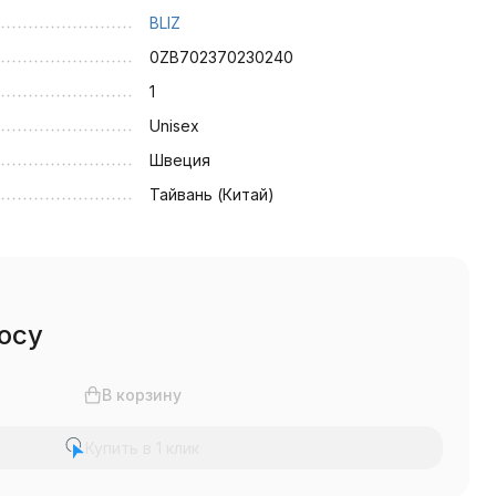
BLIZ
0ZB702370230240
1
Unisex
Швеция
Тайвань (Китай)
осу
В корзину
Купить в 1 клик