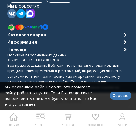
Мы в соцсетях
Каталог товаров
Информация
Помощь
Политика персональных данных
© 2026 SPORT-NORDIC.RU®
Все права защищены. Веб-сайт не является основанием для
предъявления претензий и рекламаций, информация является
ознакомительной, технические характеристики товаров могут
отличаться от указанных на сайте. При использовании
Мы сохраняем файлы cookie: это помогает
материалов с сайта обязательно указание прямой ссылки на
сайту работать лучше. Если Вы продолжите
источник.
Хорошо
Разработано в
bodysite.ru
использовать сайт, мы будем считать, что Вас
В корзину
это устраивает.
Главная
Каталог
Корзина
Избранное
Войти