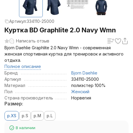
Артикул:
334110-25000
Куртка BD Graphlite 2.0 Navy Wmn
Написать отзыв
Bjorn Daehlie Graphlite 2.0 Navy Wmn - современная
женская спортивная куртка для тренировок и активного
отдыха.
Полное описание
Бренд
Bjorn Daehlie
Артикул
334110-25000
Материал
полиэстер 100%
Пол
Женский
Страна производитель
Норвегия
Размер:
р.XS
р.S
р.M
р.L
В наличии