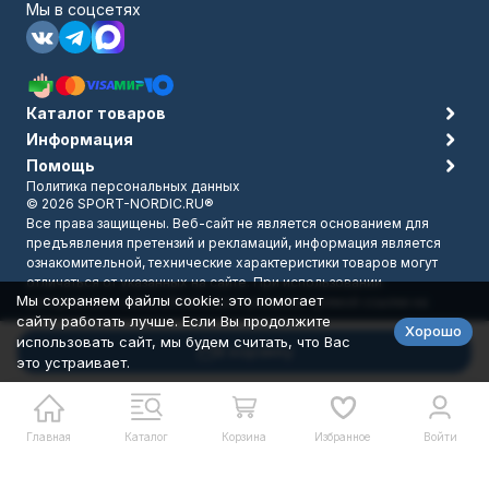
Мы в соцсетях
Каталог товаров
Информация
Помощь
Политика персональных данных
© 2026 SPORT-NORDIC.RU®
Все права защищены. Веб-сайт не является основанием для
предъявления претензий и рекламаций, информация является
ознакомительной, технические характеристики товаров могут
отличаться от указанных на сайте. При использовании
Мы сохраняем файлы cookie: это помогает
материалов с сайта обязательно указание прямой ссылки на
сайту работать лучше. Если Вы продолжите
источник.
Хорошо
Разработано в
bodysite.ru
использовать сайт, мы будем считать, что Вас
В корзину
это устраивает.
Главная
Каталог
Корзина
Избранное
Войти