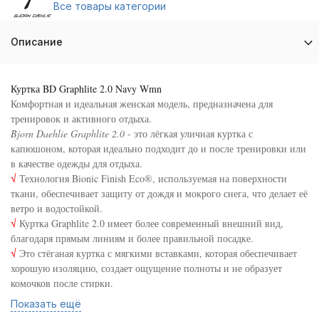
Все товары категории
Описание
Куртка BD Graphlite 2.0 Navy Wmn
Комфортная и идеальная женская модель, предназначена для
тренировок и активного отдыха.
Bjorn Daehlie Graphlite 2.0
- это лёгкая уличная куртка с
капюшоном, которая идеально подходит до и после тренировки или
в качестве одежды для отдыха.
√
Технология Bionic Finish Eco®, используемая на поверхности
ткани, обеспечивает защиту от дождя и мокрого снега, что делает её
ветро и водостойкой.
√
Куртка Graphlite 2.0 имеет более современный внешний вид,
благодаря прямым линиям и более правильной посадке.
√
Это стёганая куртка с мягкими вставками, которая обеспечивает
хорошую изоляцию, создает ощущение полноты и не образует
комочков после стирки.
√
Высокий воротник и фигурный капюшон обеспечивают
Показать ещё
дополнительное тепло и комфорт.