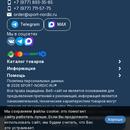
+7 (977) 893-35-85
+7 (977) 711-57-75
order@sport-nordic.ru
Telegram
MAX
Мы в соцсетях
Каталог товаров
Информация
Помощь
Политика персональных данных
© 2026 SPORT-NORDIC.RU®
Все права защищены. Веб-сайт не является основанием для
предъявления претензий и рекламаций, информация является
ознакомительной, технические характеристики товаров могут
отличаться от указанных на сайте. При использовании
Мы сохраняем файлы cookie: это помогает
материалов с сайта обязательно указание прямой ссылки на
сайту работать лучше. Если Вы продолжите
источник.
Хорошо
Разработано в
bodysite.ru
использовать сайт, мы будем считать, что Вас
В корзину
это устраивает.