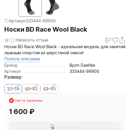
Артикул:
333444-99900
Носки BD Race Wool Black
Написать отзыв
Носки BD Race Wool Black - идеальная модель для занятий
лыжным спортом из шерстяной смеси!
Полное описание
Бренд
Bjorn Daehlie
Артикул
333444-99900
Размер:
37-39
40-42
43-45
Нет в наличии
1 600
₽
Купить в 1 клик