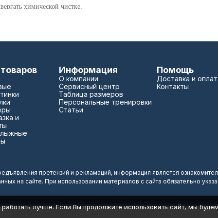
вергать химической чистке.
 товаров
Информация
Помощь
О компании
Доставка и оплат
вые
Сервисный центр
Контакты
тинки
Таблица размеров
лки
Персональные тренировки
еры
Статьи
зка и
ты
 лыжные
зы
редъявления претензий и рекламаций, информация является ознакомител
анных на сайте. При использовании материалов с сайта обязательно указ
 работать лучше. Если Вы продолжите использовать сайт, мы будем 