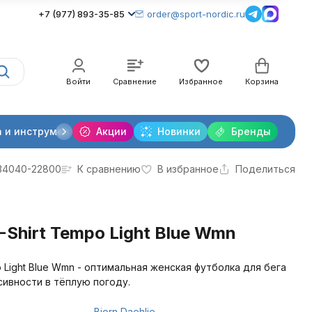
+7 (977) 893-35-85
order@sport-nordic.ru
Войти
Сравнение
Избранное
Корзина
 и инструменты
Акции
Крепления лыжные
Новинки
Бренды
Очки и линзы
34040-22800
К сравнению
В избранное
Поделиться
Shirt Tempo Light Blue Wmn
po Light Blue Wmn - оптимальная женская футболка для бега
сивности в тёплую погоду.
Bjorn Daehlie