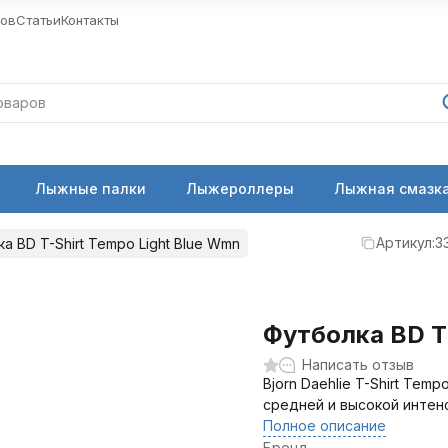
ров
Статьи
Контакты
Лыжные палки
Лыжероллеры
Лыжная смазка
Артикул:
3
а BD T-Shirt Tempo Light Blue Wmn
Футболка BD T-
Написать отзыв
Bjorn Daehlie T-Shirt Tem
средней и высокой интен
Полное описание
Бренд