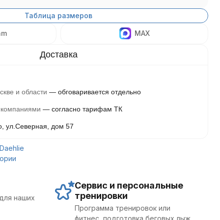
Таблица размеров
am
MAX
скве и области
обговаривается отдельно
 компаниями
согласно тарифам ТК
о, ул.Северная, дом 57
Daehlie
гории
Сервис и персональные
тренировки
для наших
Программа тренировок или
фитнес, подготовка беговых лыж