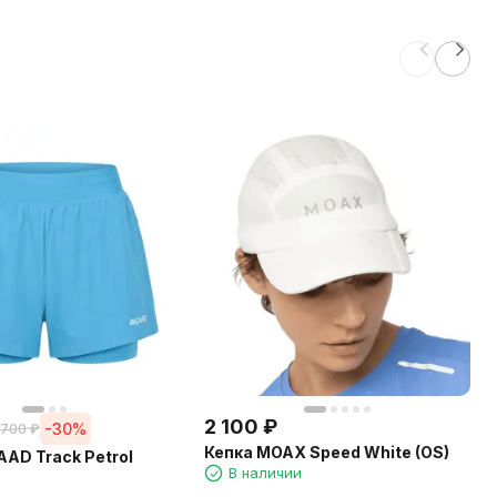
2 100
₽
-30%
 700
₽
Кепка MOAX Speed White (OS)
AD Track Petrol
В наличии