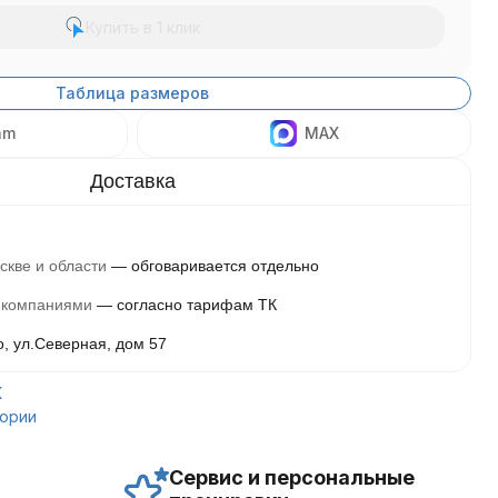
Купить в 1 клик
Таблица размеров
am
MAX
скве и области
обговаривается отдельно
 компаниями
согласно тарифам ТК
о, ул.Северная, дом 57
X
гории
Сервис и персональные