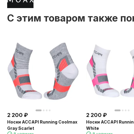
C этим товаром также п
2 200
₽
2 200
₽
Носки ACCAPI Running Coolmax
Носки ACCAPI Runnin
Gray Scarlet
White
В наличии
В наличии