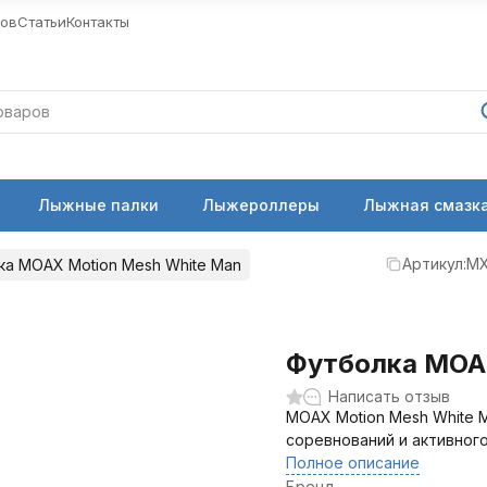
ров
Статьи
Контакты
Лыжные палки
Лыжероллеры
Лыжная смазка
Артикул:
MX
ка MOAX Motion Mesh White Man
Футболка MOAX
Написать отзыв
MOAX Motion Mesh White 
соревнований и активног
Полное описание
Бренд