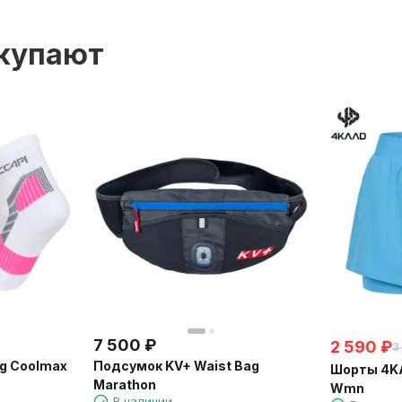
окупают
7 500
₽
2 590
₽
3
g Coolmax
Подсумок KV+ Waist Bag
Шорты 4KA
Marathon
Wmn
В наличии