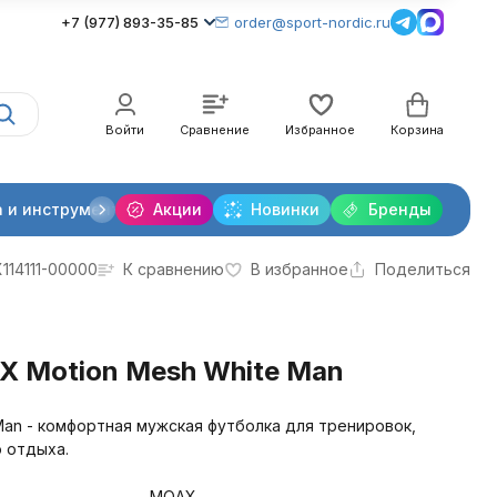
+7 (977) 893-35-85
order@sport-nordic.ru
Войти
Сравнение
Избранное
Корзина
 и инструменты
Акции
Крепления лыжные
Новинки
Бренды
Очки и линзы
114111-00000
К сравнению
В избранное
Поделиться
 Motion Mesh White Man
Man - комфортная мужская футболка для тренировок,
о отдыха.
MOAX