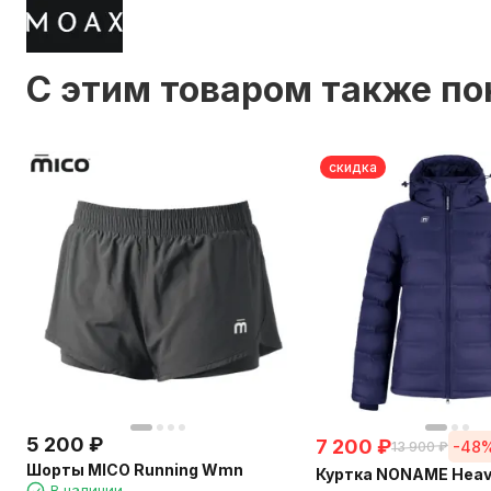
C этим товаром также п
скидка
5 200
₽
7 200
₽
-48
13 900
₽
Шорты MICO Running Wmn
Куртка NONAME Heav
В наличии