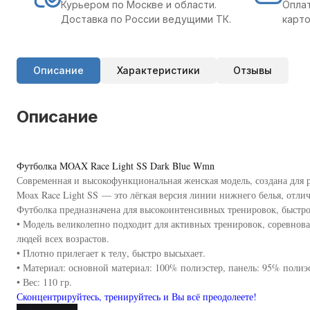
Курьером по Москве и области.
Оплат
Доставка по России ведущими ТК.
карто
Описание
Характеристики
Отзывы
Описание
Футболка MOAX Race Light SS Dark Blue Wmn
Современная и высокофункциональная женская модель, создана для 
Moax Race Light SS — это лёгкая версия линии нижнего белья, отлич
Футболка предназначена для высокоинтенсивных тренировок, быстро
• Модель великолепно подходит для активных тренировок, соревнов
людей всех возрастов.
• Плотно прилегает к телу, быстро высыхает.
• Материал: основной материал: 100% полиэстер, панель: 95% полиэс
• Вес: 110 гр.
Сконцентрируйтесь, тренируйтесь и Вы всё преодолеете!