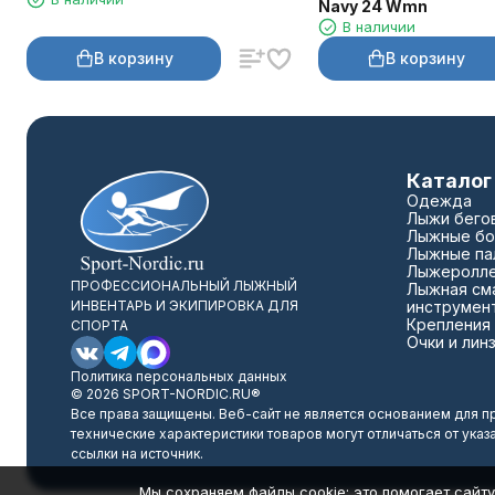
Navy 24 Wmn
В наличии
В корзину
В корзину
Каталог
Одежда
Лыжи бего
Лыжные бо
Лыжные па
Лыжеролл
ПРОФЕССИОНАЛЬНЫЙ ЛЫЖНЫЙ
Лыжная сма
ИНВЕНТАРЬ И ЭКИПИРОВКА ДЛЯ
инструмен
Крепления
СПОРТА
Очки и лин
Политика персональных данных
© 2026 SPORT-NORDIC.RU®
Все права защищены. Веб-сайт не является основанием для п
технические характеристики товаров могут отличаться от указ
ссылки на источник.
Мы сохраняем файлы cookie: это помогает сайту