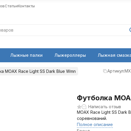
ров
Статьи
Контакты
Лыжные палки
Лыжероллеры
Лыжная смазка
Артикул:
MX
а MOAX Race Light SS Dark Blue Wmn
Футболка MOAX
Написать отзыв
MOAX Race Light SS Dark 
соревнований.
Полное описание
Бренд