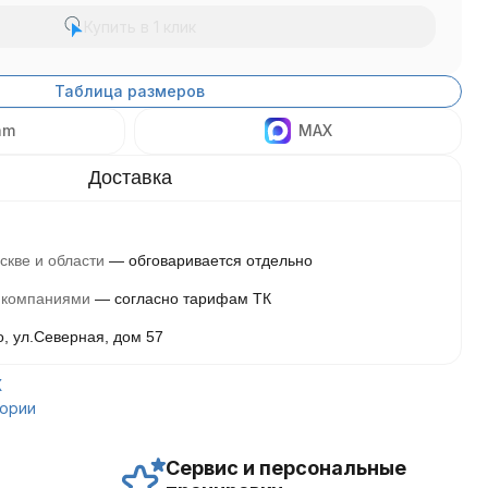
Купить в 1 клик
Таблица размеров
am
MAX
скве и области
обговаривается отдельно
 компаниями
согласно тарифам ТК
о, ул.Северная, дом 57
X
гории
Сервис и персональные