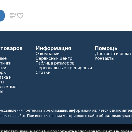
 товаров
Информация
Помощь
О компании
Доставка и оплат
вые
Сервисный центр
Контакты
тинки
Таблица размеров
лки
Персональные тренировки
еры
Статьи
зка и
ты
 лыжные
зы
редъявления претензий и рекламаций, информация является ознакомител
анных на сайте. При использовании материалов с сайта обязательно указ
 работать лучше. Если Вы продолжите использовать сайт, мы будем 