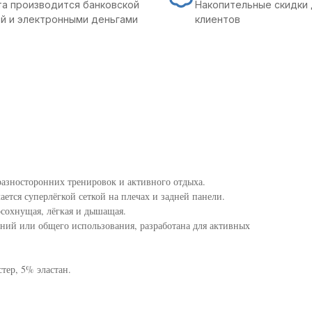
а производится банковской
Накопительные скидки 
й и электронными деньгами
клиентов
разносторонних тренировок и активного отдыха.
ается суперлёгкой сеткой на плечах и задней панели.
сохнущая, лёгкая и дышащая.
аний или общего использования, разработана для активных
тер, 5% эластан.