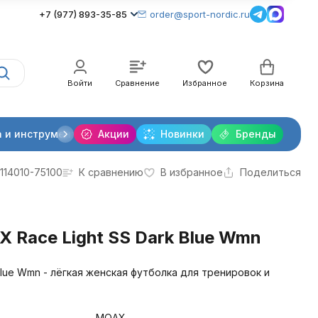
+7 (977) 893-35-85
order@sport-nordic.ru
Войти
Сравнение
Избранное
Корзина
 и инструменты
Акции
Крепления лыжные
Новинки
Бренды
Очки и линзы
114010-75100
К сравнению
В избранное
Поделиться
 Race Light SS Dark Blue Wmn
Blue Wmn - лёгкая женская футболка для тренировок и
MOAX