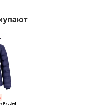
окупают
%
y Padded