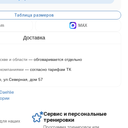
Таблица размеров
am
MAX
скве и области
обговаривается отдельно
 компаниями
согласно тарифам ТК
о, ул.Северная, дом 57
Daehlie
гории
Сервис и персональные
тренировки
для наших
Программа тренировок или