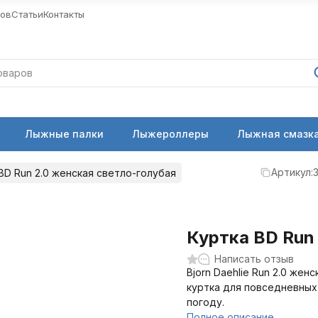
ров
Статьи
Контакты
Лыжные палки
Лыжероллеры
Лыжная смазка
Артикул:
BD Run 2.0 женская светло-голубая
Куртка BD Run
Написать отзыв
Bjorn Daehlie Run 2.0 же
куртка для повседневных
погоду.
Полное описание