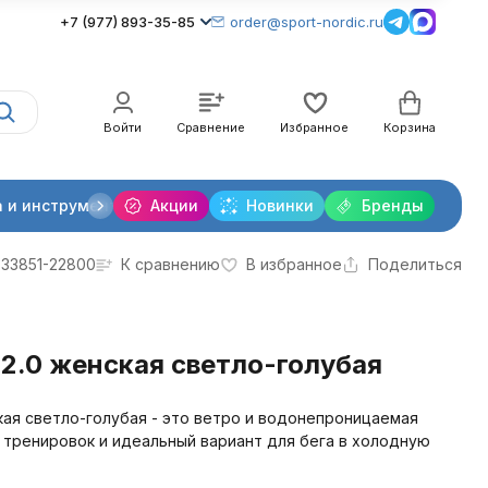
+7 (977) 893-35-85
order@sport-nordic.ru
Войти
Сравнение
Избранное
Корзина
 и инструменты
Акции
Крепления лыжные
Новинки
Бренды
Очки и линзы
333851-22800
К сравнению
В избранное
Поделиться
 2.0 женская светло-голубая
нская светло-голубая - это ветро и водонепроницаемая
 тренировок и идеальный вариант для бега в холодную