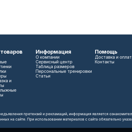
 товаров
Информация
Помощь
О компании
Доставка и оплат
вые
Сервисный центр
Контакты
тинки
Таблица размеров
лки
Персональные тренировки
еры
Статьи
зка и
ты
 лыжные
зы
редъявления претензий и рекламаций, информация является ознакомител
анных на сайте. При использовании материалов с сайта обязательно указ