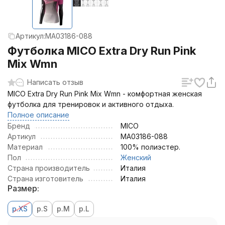
Артикул:
MA03186-088
Футболка MICO Extra Dry Run Pink
Mix Wmn
Написать отзыв
MICO Extra Dry Run Pink Mix Wmn - комфортная женская
футболка для тренировок и активного отдыха.
Полное описание
Бренд
MICO
Артикул
MA03186-088
Материал
100% полиэстер.
Пол
Женский
Страна производитель
Италия
Страна изготовитель
Италия
Размер:
р.XS
р.S
р.M
р.L