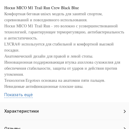
Носки MICO M1 Trail Run Crew Black Blue
Комфортная беговая unisex модель для занятий спортом,
соревнований и повседневного использования.
Носки MICO M1 Trail Run - это волокно с усовершенствованной
технологией, гарантирующее терморегуляцию, антибактериальность
и антистатичность.
LYCRA® используется для стабильной и комфортной высокой
посадки.
Анатомический дизайн для правой и левой стопы.
Инновационная поддерживающая втулка ахиллова сухожилия для
обеспечения стабильности, защиты от ударов и действия против
утомления.
Технология Ergotoes основана на анатомии пяти пальцев.
Невидимые антифрикционные плоские швы.
Вышитый логотип Mico, лёгкий вес.
Показать ещё
Материальная композиция: 78% полиамид, 16% поламид-графен,
6% лайкра.
Сделано в Италии.
Характеристики
Сконцентрируйтесь, тренируйтесь и Вы всё преодолеете!
Отзывы