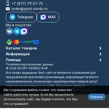
+7 (977) 711-57-75
order@sport-nordic.ru
Telegram
MAX
Мы в соцсетях
Каталог товаров
Информация
Помощь
Политика персональных данных
© 2026 SPORT-NORDIC.RU®
Все права защищены. Веб-сайт не является основанием для
предъявления претензий и рекламаций, информация является
ознакомительной, технические характеристики товаров могут
отличаться от указанных на сайте. При использовании
Мы сохраняем файлы cookie: это помогает
материалов с сайта обязательно указание прямой ссылки на
сайту работать лучше. Если Вы продолжите
источник.
Хорошо
Разработано в
bodysite.ru
использовать сайт, мы будем считать, что Вас
В корзину
это устраивает.