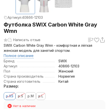
Артикул:
40866-12103
Футболка SWIX Carbon White Gray
Wmn
Написать отзыв
SWIX Carbon White Gray Wmn - комфортная и лёгкая
женская модель для занятий спортом.
Полное описание
Бренд
SWIX
Артикул
40866-12103
Пол
Женский
Страна производитель
Норвегия
Страна изготовитель
Китай
Размер:
р.XS
р.S
р.M
р.L
Нет в наличии