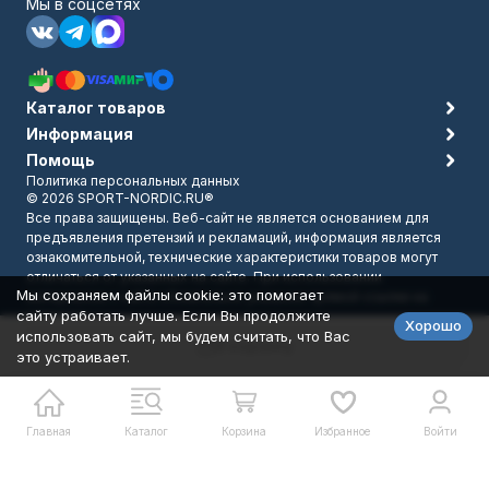
Мы в соцсетях
Каталог товаров
Информация
Помощь
Политика персональных данных
© 2026 SPORT-NORDIC.RU®
Все права защищены. Веб-сайт не является основанием для
предъявления претензий и рекламаций, информация является
ознакомительной, технические характеристики товаров могут
отличаться от указанных на сайте. При использовании
Мы сохраняем файлы cookie: это помогает
материалов с сайта обязательно указание прямой ссылки на
сайту работать лучше. Если Вы продолжите
источник.
Хорошо
Разработано в
bodysite.ru
использовать сайт, мы будем считать, что Вас
В корзину
это устраивает.
Главная
Каталог
Корзина
Избранное
Войти