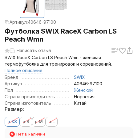
Артикул:
40646-97100
Футболка SWIX RaceX Carbon LS
Peach Wmn
Написать отзыв
SWIX RaceX Carbon LS Peach Wmn - женская
термофутболка для тренировок и соревнований.
Полное описание
Бренд
SWIX
Артикул
40646-97100
Пол
Женский
Страна производитель
Норвегия
Страна изготовитель
Китай
Размер:
р.XS
р.S
р.M
р.L
Нет в наличии