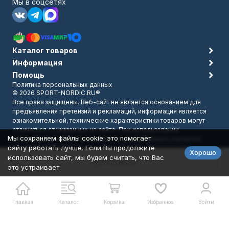
Мы в соцсетях
Каталог товаров
Информация
Помощь
Политика персональных данных
© 2026 SPORT-NORDIC.RU®
Все права защищены. Веб-сайт не является основанием для
предъявления претензий и рекламаций, информация является
ознакомительной, технические характеристики товаров могут
отличаться от указанных на сайте. При использовании
Мы сохраняем файлы cookie: это помогает
материалов с сайта обязательно указание прямой ссылки на
сайту работать лучше. Если Вы продолжите
источник.
Хорошо
Разработано в
bodysite.ru
использовать сайт, мы будем считать, что Вас
В корзину
это устраивает.
Главная
Каталог
Корзина
Избранное
Войти