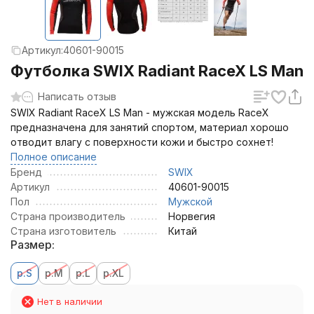
Артикул:
40601-90015
Футболка SWIX Radiant RaceX LS Man
Написать отзыв
SWIX Radiant RaceX LS Man - мужская модель RaceX
предназначена для занятий спортом, материал хорошо
отводит влагу с поверхности кожи и быстро сохнет!
Полное описание
Бренд
SWIX
Артикул
40601-90015
Пол
Мужской
Страна производитель
Норвегия
Страна изготовитель
Китай
Размер:
р.S
р.M
р.L
р.XL
Нет в наличии