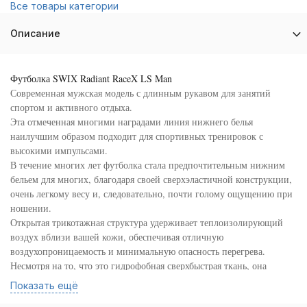
Все товары категории
Описание
Футболка SWIX Radiant RaceX LS Man
Современная мужская модель с длинным рукавом для занятий
спортом и активного отдыха.
Эта отмеченная многими наградами линия нижнего белья
наилучшим образом подходит для спортивных тренировок с
высокими импульсами.
В течение многих лет футболка стала предпочтительным нижним
бельем для многих, благодаря своей сверхэластичной конструкции,
очень легкому весу и, следовательно, почти голому ощущению при
ношении.
Открытая трикотажная структура удерживает теплоизолирующий
воздух вблизи вашей кожи, обеспечивая отличную
воздухопроницаемость и минимальную опасность перегрева.
Несмотря на то, что это гидрофобная сверхбыстрая ткань, она
предназначена для поглощения влаги с поверхности вашей кожи,
Показать ещё
поэтому она чувствует себя так комфортно и регулирует