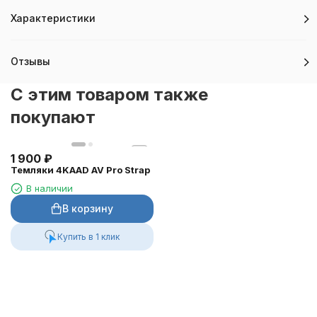
температуру при интенсивной активности.
Материал: 100% полиэстер.
Характеристики
Отзывы
C этим товаром также
покупают
1 900
₽
Темляки 4KAAD AV Pro Strap
В наличии
В корзину
Купить в 1 клик