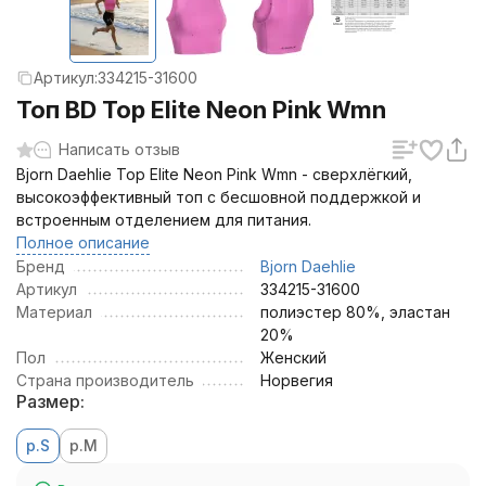
Артикул:
334215-31600
Топ BD Top Elite Neon Pink Wmn
Написать отзыв
Bjorn Daehlie Top Elite Neon Pink Wmn - сверхлёгкий,
высокоэффективный топ с бесшовной поддержкой и
встроенным отделением для питания.
Полное описание
Бренд
Bjorn Daehlie
Артикул
334215-31600
Материал
полиэстер 80%, эластан
20%
Пол
Женский
Страна производитель
Норвегия
Размер:
р.S
р.M