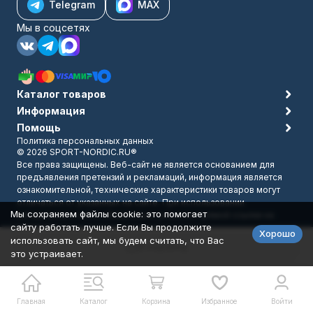
Telegram
MAX
Мы в соцсетях
Каталог товаров
Информация
Помощь
Политика персональных данных
© 2026 SPORT-NORDIC.RU®
Все права защищены. Веб-сайт не является основанием для
предъявления претензий и рекламаций, информация является
ознакомительной, технические характеристики товаров могут
отличаться от указанных на сайте. При использовании
Мы сохраняем файлы cookie: это помогает
материалов с сайта обязательно указание прямой ссылки на
сайту работать лучше. Если Вы продолжите
источник.
Хорошо
Разработано в
bodysite.ru
использовать сайт, мы будем считать, что Вас
В корзину
это устраивает.
Главная
Каталог
Корзина
Избранное
Войти