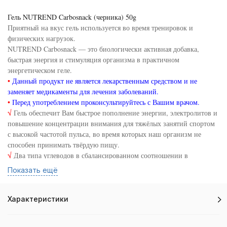
Гель NUTREND Carbosnack (черника) 50g
Приятный на вкус гель используется во время тренировок и
физических нагрузок.
NUTREND Carbosnack — это биологически активная добавка,
быстрая энергия и стимуляция организма в практичном
энергетическом геле.
•
Данный продукт не является лекарственным средством и не
заменяет медикаменты для лечения заболеваний.
•
Перед употреблением проконсультируйтесь с Вашим врачом.
√
Гель обеспечит Вам быстрое пополнение энергии, электролитов и
повышение концентрации внимания для тяжёлых занятий спортом
с высокой частотой пульса, во время которых наш организм не
способен принимать твёрдую пищу.
√
Два типа углеводов в сбалансированном соотношении в
сочетании с дополнительными веществами, такими как бета-
Показать ещё
аланин, холин и витамин B3, вместе способствуют снижению
утомляемости и поддержанию энергетического обмена.
Энергетический гель:
Характеристики
•
Поддерживает уровень глюкозы в крови,
•
Оптимизирует нейро-мышечную передачу.