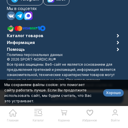
Мы в соцсетях
Каталог товаров
Информация
Помощь
Политика персональных данных
© 2026 SPORT-NORDIC.RU®
Все права защищены. Веб-сайт не является основанием для
предъявления претензий и рекламаций, информация является
ознакомительной, технические характеристики товаров могут
отличаться от указанных на сайте. При использовании
Мы сохраняем файлы cookie: это помогает
материалов с сайта обязательно указание прямой ссылки на
сайту работать лучше. Если Вы продолжите
источник.
Хорошо
Разработано в
bodysite.ru
использовать сайт, мы будем считать, что Вас
В корзину
это устраивает.
Главная
Каталог
Корзина
Избранное
Войти