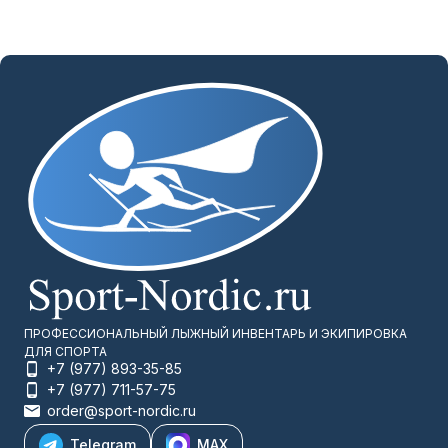
•
Система крепления: Верхняя ручка.
•
Другое: светоотражающие детали.
•
Материал - 450D материалы: Материал выдерживает давление
водяного столба 500 мм.
•
Материал - полиэстер 600D: Материал выдерживает давление
водяного столба 1000 мм.
•
Материальная композиция: Подкладка: 100% полиэстер,
Подкладка 1: 100% полиэстер, Подкладка 2: 100% полиэстер,
Подкладка 3: 100% полиэтилен, Основная часть: 100% полиэстер,
Задняя часть: 100% полиэтилен.
Этот рюкзак поможет Вам хранить Ваши вещи практичным
образом, он имеет большую площадь, легкодоступное отделение для
напитков и специальное отделение для запасной одежды!
Сконцентрируйтесь, тренируйтесь и Вы всё преодолеете!
Информация о продукте предоставлена: SALOMON®.
ПРОФЕССИОНАЛЬНЫЙ ЛЫЖНЫЙ ИНВЕНТАРЬ И ЭКИПИРОВКА
ДЛЯ СПОРТА
+7 (977) 893-35-85
+7 (977) 711-57-75
order@sport-nordic.ru
Telegram
MAX