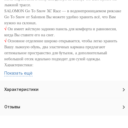
лыжной трассе.
SALOMON Go To Snow XC Race — в водонепроницаемом рюкзаке
Go To Snow от Salomon Вы можете удобно хранить всё, что Вам
нужно на склонах.
√
Он имеет жёсткую заднюю панель для комфорта и равновесия,
когда Вы ставите его на снег.
√
Основное отделение широко открывается, чтобы легко хранить
Вашу лыжную обувь, два эластичных кармана предлагают
оптимальное пространство для бутылок, а дополнительный
небольшой отсек идеально подходит для сухой одежды.
Характеристики:
•
Объем: 50 литров,
Показать ещё
•
Вес: 800 гр,
•
Высота: 70 см,
•
Ширина: 38 см,
Характеристики
•
Глубина: 26 см.
•
Карманы и отделения: 2 водонепроницаемых отделения для обуви.
•
Карманы и отделения: 1 внешний карман на молнии.
Отзывы
•
Карманы и отделения: 2 основных отделения.
•
Поясной ремень: Регулируемый поясной ремень с широкой
пряжкой.