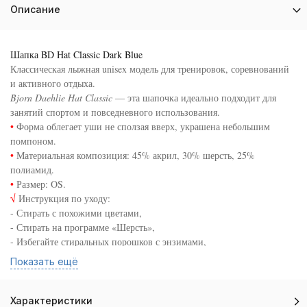
Описание
Шапка BD Hat Classic Dark Blue
Классическая лыжная unisex модель для тренировок, соревнований
и активного отдыха.
Bjorn Daehlie Hat Classic
— эта шапочка идеально подходит для
занятий спортом и повседневного использования.
•
Форма облегает уши не сползая вверх, украшена небольшим
помпоном.
•
Материальная композиция: 45% акрил, 30% шерсть, 25%
полиамид.
•
Размер: OS.
√
Инструкция по уходу:
- Стирать с похожими цветами,
- Стирать на программе «Шерсть»,
- Избегайте стиральных порошков с энзимами,
- Не используйте кондиционер для белья,
Показать ещё
- Придайте форму и высушите на плоской поверхности,
- Не отбеливать, не сушить в стиральной машине, не гладить, не
подвергать химической чистке.
Характеристики