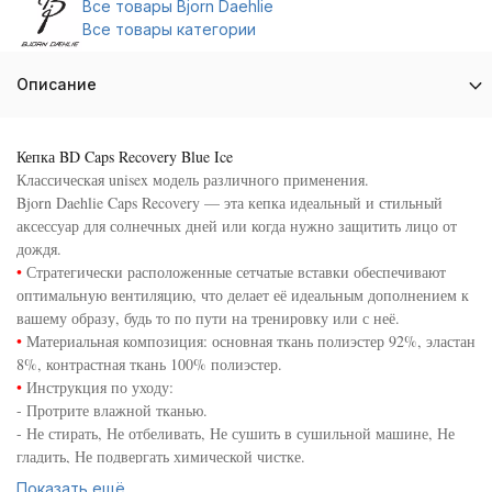
Все товары Bjorn Daehlie
Все товары категории
Описание
Кепка BD Caps Recovery Blue Ice
Классическая unisex модель различного применения.
Bjorn Daehlie Caps Recovery — эта кепка идеальный и стильный
аксессуар для солнечных дней или когда нужно защитить лицо от
дождя.
•
Стратегически расположенные сетчатые вставки обеспечивают
оптимальную вентиляцию, что делает её идеальным дополнением к
вашему образу, будь то по пути на тренировку или с неё.
•
Материальная композиция: основная ткань полиэстер 92%, эластан
8%, контрастная ткань 100% полиэстер.
•
Инструкция по уходу:
- Протрите влажной тканью.
- Не стирать, Не отбеливать, Не сушить в сушильной машине, Не
гладить, Не подвергать химической чистке.
Сконцентрируйтесь, тренируйтесь и Вы всё преодолеете!
Показать ещё